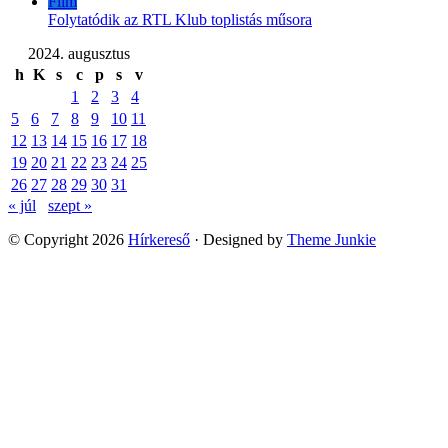
Film
Folytatódik az RTL Klub toplistás műsora
2024. augusztus
h
K
s
c
p
s
v
1
2
3
4
5
6
7
8
9
10
11
12
13
14
15
16
17
18
19
20
21
22
23
24
25
26
27
28
29
30
31
« júl
szept »
© Copyright 2026
Hírkereső
· Designed by
Theme Junkie