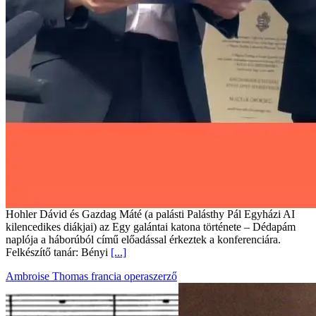
Hohler Dávid és Gazdag Máté (a palásti Palásthy Pál Egyházi AI
kilencedikes diákjai) az Egy galántai katona története – Dédapám
naplója a háborúból című előadással érkeztek a konferenciára.
Felkészítő tanár: Bényi
[...]
Ambroise Thomas francia operaszerző