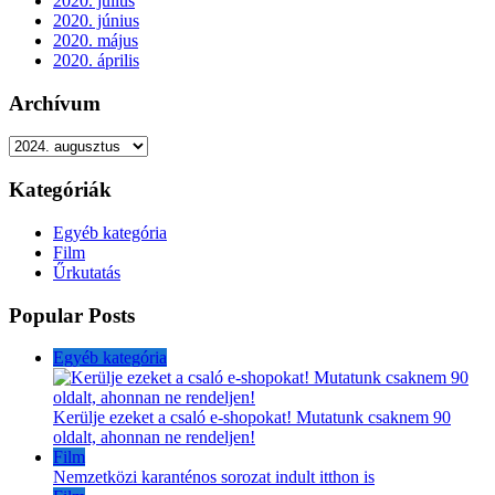
2020. július
2020. június
2020. május
2020. április
Archívum
Archívum
Kategóriák
Egyéb kategória
Film
Űrkutatás
Popular Posts
Egyéb kategória
Kerülje ezeket a csaló e-shopokat! Mutatunk csaknem 90
oldalt, ahonnan ne rendeljen!
Film
Nemzetközi karanténos sorozat indult itthon is