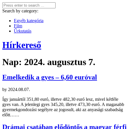
Search by category:
Egyéb kategória
Film
Űrkutatás
Hírkereső
Nap:
2024. augusztus 7.
Emelkedik a gyes – 6,60 euróval
by
2024.08.07.
Így januártól 351,80 euró, illetve 482,30 euró lesz, mivel kétféle
gyes van. A jelenlegi gyes 345,20, illetve 473,30 euró. A magasabb
gyermekgondozási segélyre az jogosult, aki az anyasági szabadság
előtt……
Drámai csatában elődöntős a magyar férfi