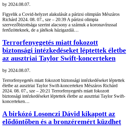
by
2024.08.07.
Figyelik a Covid-helyzet alakulását a párizsi olimpián Mészáros
Richárd 2024. 08. 07., sze – 20:39 A párizsi olimpia
szervezőbizottsága szerint alacsony a számuk a koronavírussal
fertőzötteknek, de a játékok házigazdái…
Terrorfenyegetés miatt fokozott
biztonsági intézkedéseket léptettek életbe
az ausztriai Taylor Swift-koncerteken
by
2024.08.07.
Terrorfenyegetés miatt fokozott biztonsági intézkedéseket léptettek
életbe az ausztriai Taylor Swift-koncerteken Mészáros Richárd
2024. 08. 07., sze – 20:21 Terrorfenyegetés miatt fokozott
biztonsági intézkedéseket léptettek életbe az ausztriai Taylor Swift-
koncerteken…
A birkózó Losonczi Dávid kikapott az
elődöntőben és a bronzéremért küzdhet