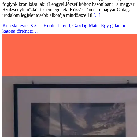
foglyok krónikása, aki (Lengyel József íróhoz hasonlóan) „a magyar
Szolzsenyicin”-ként is emlegettek. Rózsás János, a magyar Gulág-
irodalom legjelentősebb alkotója mindössze 18
[...]
Kincskeresők XX. – Hohler Dávid, Gazdag Máté: Egy galántai
katona története…