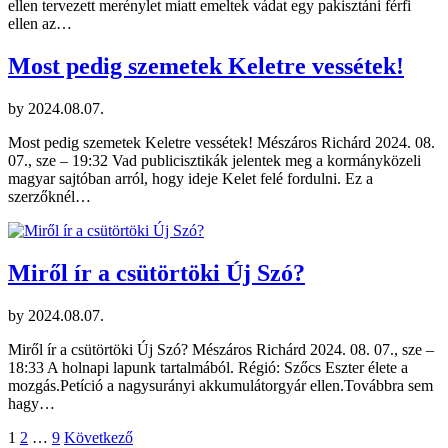
ellen tervezett merénylet miatt emeltek vádat egy pakisztáni férfi
ellen az…
Most pedig szemetek Keletre vessétek!
by
2024.08.07.
Most pedig szemetek Keletre vessétek! Mészáros Richárd 2024. 08.
07., sze – 19:32 Vad publicisztikák jelentek meg a kormányközeli
magyar sajtóban arról, hogy ideje Kelet felé fordulni. Ez a
szerzőknél…
Miről ír a csütörtöki Új Szó?
by
2024.08.07.
Miről ír a csütörtöki Új Szó? Mészáros Richárd 2024. 08. 07., sze –
18:33 A holnapi lapunk tartalmából. Régió: Szőcs Eszter élete a
mozgás.Petíció a nagysurányi akkumulátorgyár ellen.Továbbra sem
hagy…
Bejegyzések
1
2
…
9
Következő