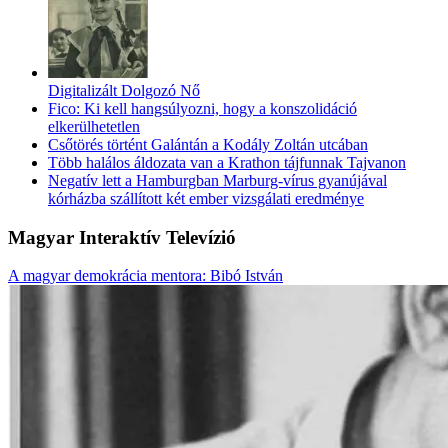
Digitalizált Dolgozó Nő
Fico: Ki kell hangsúlyozni, hogy a konszolidáció
elkerülhetetlen
Csőtörés történt Galántán a Kodály Zoltán utcában
Több halálos áldozata van a Krathon tájfunnak Tajvanon
Negatív lett a Hamburgban Marburg-vírus gyanújával
kórházba szállított két ember vizsgálati eredménye
Magyar Interaktív Televízió
A magyar demokrácia mentora: Bibó István