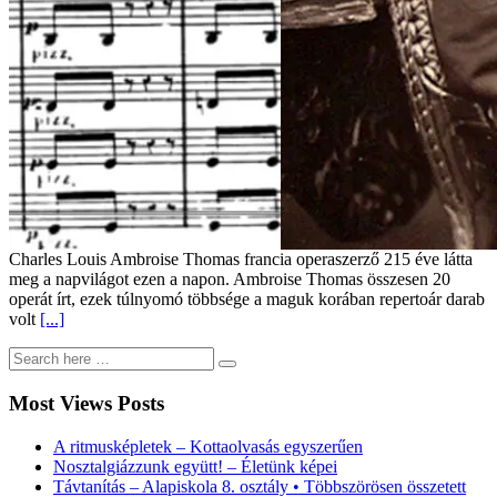
Charles Louis Ambroise Thomas francia operaszerző 215 éve látta
meg a napvilágot ezen a napon. Ambroise Thomas összesen 20
operát írt, ezek túlnyomó többsége a maguk korában repertoár darab
volt
[...]
Most Views Posts
A ritmusképletek – Kottaolvasás egyszerűen
Nosztalgiázzunk együtt! – Életünk képei
Távtanítás – Alapiskola 8. osztály • Többszörösen összetett