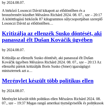
by
2024.08.07.
A birkózó Losonczi Dávid kikapott az elődöntőben és a
bronzéremért küzdhet Mészáros Richárd 2024. 08. 07., sze – 20:17
A kötöttfogású birkózók 87 kilogrammos súlycsoportjában szereplő
Losonczi Dávid az elődöntőben…
Kritizálja az ellenzék Susko döntését, aki
panasszal élt Dušan Kováčik ügyében
by
2024.08.07.
Kritizálja az ellenzék Susko döntését, aki panasszal élt Dušan
Kováčik ügyében Mészáros Richárd 2024. 08. 07., sze – 20:13 Az
ellenzéki pártok kritizálják Boris Susko (Smer) igazságügyi
miniszternek azt a…
Merénylet készült több politikus ellen
by
2024.08.07.
Merénylet készült több politikus ellen Mészáros Richárd 2024. 08.
07., sze – 19:37 Magas rangú amerikai tisztségviselők és politikusok