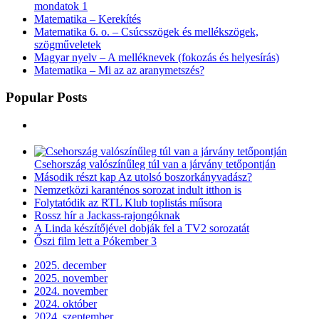
mondatok 1
Matematika – Kerekítés
Matematika 6. o. – Csúcsszögek és mellékszögek,
szögműveletek
Magyar nyelv – A melléknevek (fokozás és helyesírás)
Matematika – Mi az az aranymetszés?
Popular Posts
Csehország valószínűleg túl van a járvány tetőpontján
Második részt kap Az utolsó boszorkányvadász?
Nemzetközi karanténos sorozat indult itthon is
Folytatódik az RTL Klub toplistás műsora
Rossz hír a Jackass-rajongóknak
A Linda készítőjével dobják fel a TV2 sorozatát
Őszi film lett a Pókember 3
2025. december
2025. november
2024. november
2024. október
2024. szeptember