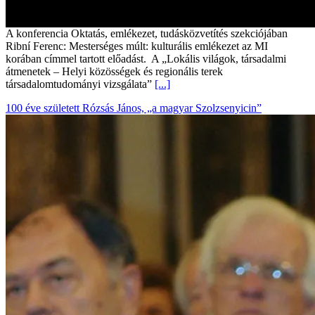
A konferencia Oktatás, emlékezet, tudásközvetítés szekciójában
Ribní Ferenc: Mesterséges múlt: kulturális emlékezet az MI
korában címmel tartott előadást. A „Lokális világok, társadalmi
átmenetek – Helyi közösségek és regionális terek
társadalomtudományi vizsgálata”
[...]
100 éve született Rózsás János, „a magyar Szolzsenyicin”