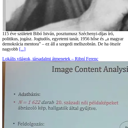
115 éve született Bibó István, posztumusz Széchenyi-díjas író,
politikus, jogász. Jogtudós, egyetemi tanár, 1956 hőse és „a magyar
demokrácia mentora” – ez áll a szegedi mellszobrán. De ha ötször
nagyobb
[...]
Lokális világok, társadalmi átmenetek – Ribní Ferenc