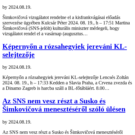
by
2024.08.19.
Šimkovičová vizsgálatot rendelne el a kisfrankvágásai előadás
szervezése ügyében Kulcsár Péter 2024. 08. 19., h – 17:51 Martina
Šimkovičová (SNS-jelölt) kulturális miniszter mérlegeli, hogy
vizsgálatot rendel el a vasárnap (augusztus…
Képernyőn a rózsahegyiek jereváni KL-
selejtezője
by
2024.08.19.
Képernyőn a rózsahegyiek jereváni KL-selejtezője Lencsés Zoltán
2024. 08. 19., h – 17:33 Kedden a Slavia Praha, a Crvena zvezda és
a Dinamo Zagreb is harcba száll a BL-főtábláért. 8.00…
Az SNS nem vesz részt a Susko és
Šimkovičová menesztéséről szóló ülésen
by
2024.08.19.
Az SNS nem vesz részt a Susko és Šimkovičová menesztéséről