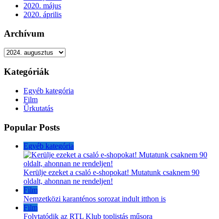
2020. május
2020. április
Archívum
Archívum
Kategóriák
Egyéb kategória
Film
Űrkutatás
Popular Posts
Egyéb kategória
Kerülje ezeket a csaló e-shopokat! Mutatunk csaknem 90
oldalt, ahonnan ne rendeljen!
Film
Nemzetközi karanténos sorozat indult itthon is
Film
Folytatódik az RTL Klub toplistás műsora