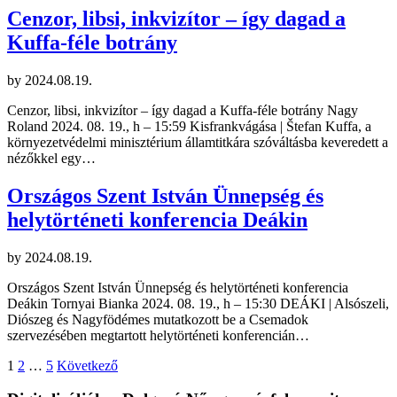
Cenzor, libsi, inkvizítor – így dagad a
Kuffa-féle botrány
by
2024.08.19.
Cenzor, libsi, inkvizítor – így dagad a Kuffa-féle botrány Nagy
Roland 2024. 08. 19., h – 15:59 Kisfrankvágása | Štefan Kuffa, a
környezetvédelmi minisztérium államtitkára szóváltásba keveredett a
nézőkkel egy…
Országos Szent István Ünnepség és
helytörténeti konferencia Deákin
by
2024.08.19.
Országos Szent István Ünnepség és helytörténeti konferencia
Deákin Tornyai Bianka 2024. 08. 19., h – 15:30 DEÁKI | Alsószeli,
Diószeg és Nagyfödémes mutatkozott be a Csemadok
szervezésében megtartott helytörténeti konferencián…
Bejegyzések
1
2
…
5
Következő
lapozása