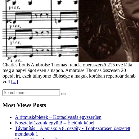
Charles Louis Ambroise Thomas francia operaszerző 215 éve látta
meg a napvilágot ezen a napon. Ambroise Thomas összesen 20
operát írt, ezek túlnyomó többsége a maguk korában repertoár darab
volt
[...]
Most Views Posts
A ritmusképletek – Kottaolvasás egyszerűen
Nosztalgiázzunk együtt! – Életünk képei
Távtanítás – Alapiskola 8. osztály • Többszörösen összetett
mondatok 1