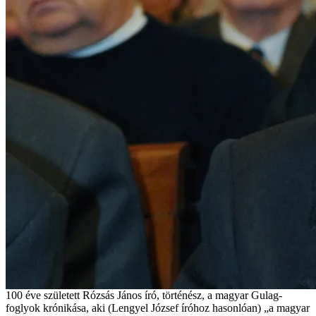
100 éve született Rózsás János író, történész, a magyar Gulag-
foglyok krónikása, aki (Lengyel József íróhoz hasonlóan) „a magyar