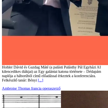
Hohler Dávid és Gazdag Máté (a palásti Palásthy Pál Egyházi AI
kilencedikes diákjai) az Egy galántai katona története – Dédapám
naplója a háborúból című előadással érkeztek a konferenciára.
Felkészítő tanár: Bényi
[...]
Ambroise Thomas francia operaszerző