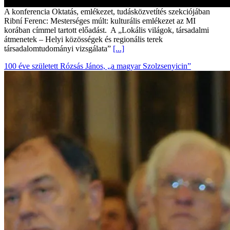
A konferencia Oktatás, emlékezet, tudásközvetítés szekciójában
Ribní Ferenc: Mesterséges múlt: kulturális emlékezet az MI
korában címmel tartott előadást. A „Lokális világok, társadalmi
átmenetek – Helyi közösségek és regionális terek
társadalomtudományi vizsgálata”
[...]
100 éve született Rózsás János, „a magyar Szolzsenyicin”