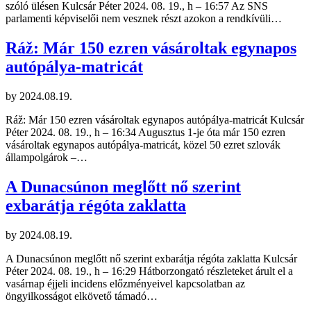
szóló ülésen Kulcsár Péter 2024. 08. 19., h – 16:57 Az SNS
parlamenti képviselői nem vesznek részt azokon a rendkívüli…
Ráž: Már 150 ezren vásároltak egynapos
autópálya-matricát
by
2024.08.19.
Ráž: Már 150 ezren vásároltak egynapos autópálya-matricát Kulcsár
Péter 2024. 08. 19., h – 16:34 Augusztus 1-je óta már 150 ezren
vásároltak egynapos autópálya-matricát, közel 50 ezret szlovák
állampolgárok –…
A Dunacsúnon meglőtt nő szerint
exbarátja régóta zaklatta
by
2024.08.19.
A Dunacsúnon meglőtt nő szerint exbarátja régóta zaklatta Kulcsár
Péter 2024. 08. 19., h – 16:29 Hátborzongató részleteket árult el a
vasárnap éjjeli incidens előzményeivel kapcsolatban az
öngyilkosságot elkövető támadó…