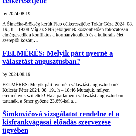
célkeresztjébe
by
2024.08.19.
A Šimečka-örökség került Fico célkeresztjébe Tokár Géza 2024. 08.
19., h – 19:08 Míg az SNS jelöltjeinek köszönhetően fokozatosan
elmérgesedik a konfliktus a kormánykoalíció és a kulturális élet
szereplői között,…
FELMÉRÉS: Melyik párt nyerné a
választást augusztusban?
by
2024.08.19.
FELMÉRÉS: Melyik párt nyerné a választást augusztusban?
Kulcsár Péter 2024. 08. 19., h – 18:46 Mutatjuk, milyen
eredmények születtek! Ha a parlamenti választást augusztusban
tartanák, a Smer győzne 23,6%-kal a…
Šimkovičová vizsgálatot rendelne el a
kisfrankvágásai előadás szervezése
ügyében