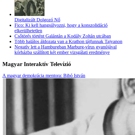
Digitalizált Dolgozó Nő
Fico: Ki kell hangsúlyozni, hogy a konszolidáció
elkerülhetetlen
Csőtörés történt Galántán a Kodály Zoltán utcában
Több halálos áldozata van a Krathon tájfunnak Tajvanon
Negatív lett a Hamburgban Marburg-vírus gyanújával
kórházba szállított két ember vizsgálati eredménye
Magyar Interaktív Televízió
A magyar demokrácia mentora: Bibó István