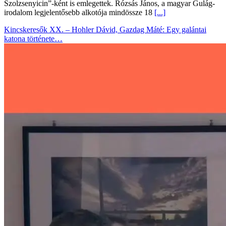
Szolzsenyicin”-ként is emlegettek. Rózsás János, a magyar Gulág-
irodalom legjelentősebb alkotója mindössze 18
[...]
Kincskeresők XX. – Hohler Dávid, Gazdag Máté: Egy galántai
katona története…