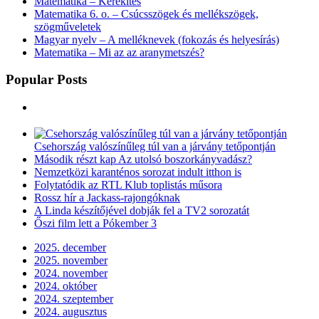
Matematika – Kerekítés
Matematika 6. o. – Csúcsszögek és mellékszögek,
szögműveletek
Magyar nyelv – A melléknevek (fokozás és helyesírás)
Matematika – Mi az az aranymetszés?
Popular Posts
Csehország valószínűleg túl van a járvány tetőpontján
Második részt kap Az utolsó boszorkányvadász?
Nemzetközi karanténos sorozat indult itthon is
Folytatódik az RTL Klub toplistás műsora
Rossz hír a Jackass-rajongóknak
A Linda készítőjével dobják fel a TV2 sorozatát
Őszi film lett a Pókember 3
2025. december
2025. november
2024. november
2024. október
2024. szeptember
2024. augusztus