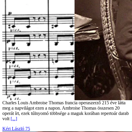
Charles Louis Ambroise Thomas francia operaszerző 215 éve látta
meg a napvilágot ezen a napon. Ambroise Thomas összesen 20
operát írt, ezek túlnyomó többsége a maguk korában repertoár darab
volt
[...]
Kéri László 75