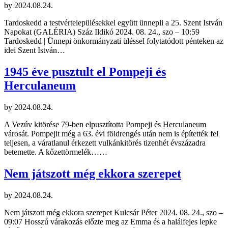
by
2024.08.24.
Tardoskedd a testvértelepülésekkel együtt ünnepli a 25. Szent István
Napokat (GALÉRIA) Száz Ildikó 2024. 08. 24., szo – 10:59
Tardoskedd | Ünnepi önkormányzati üléssel folytatódott pénteken az
idei Szent István…
1945 éve pusztult el Pompeji és
Herculaneum
by
2024.08.24.
A Vezúv kitörése 79-ben elpusztította Pompeji és Herculaneum
városát. Pompejit még a 63. évi földrengés után nem is építették fel
teljesen, a váratlanul érkezett vulkánkitörés tizenhét évszázadra
betemette. A kőzettörmelék……
Nem játszott még ekkora szerepet
by
2024.08.24.
Nem játszott még ekkora szerepet Kulcsár Péter 2024. 08. 24., szo –
09:07 Hosszú várakozás előzte meg az Emma és a halálfejes lepke