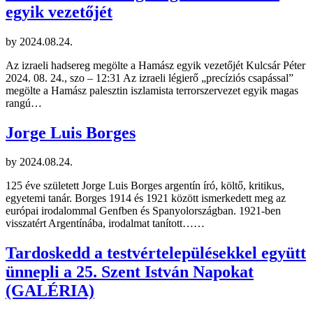
egyik vezetőjét
by
2024.08.24.
Az izraeli hadsereg megölte a Hamász egyik vezetőjét Kulcsár Péter
2024. 08. 24., szo – 12:31 Az izraeli légierő „precíziós csapással”
megölte a Hamász palesztin iszlamista terrorszervezet egyik magas
rangú…
Jorge Luis Borges
by
2024.08.24.
125 éve született Jorge Luis Borges argentín író, költő, kritikus,
egyetemi tanár. Borges 1914 és 1921 között ismerkedett meg az
európai irodalommal Genfben és Spanyolországban. 1921-ben
visszatért Argentínába, irodalmat tanított……
Tardoskedd a testvértelepülésekkel együtt
ünnepli a 25. Szent István Napokat
(GALÉRIA)