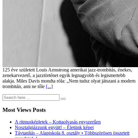
125 éve született Louis Armstrong amerikai jazz-trombitás, énekes,
zenekarvezető, a jazztörténet egyik legnagyobb és legismertebb
alakja. Miles Davis mondta róla: „Nem tudsz olyat játszani a modern
trombitán, ami ne tőle
[...]
Most Views Posts
A ritmusképletek – Kottaolvasás egyszerűen
Nosztalgiázzunk együtt! – Életünk képei
Távtanítás – Alapiskola 8. osztály • Többszörösen összetett