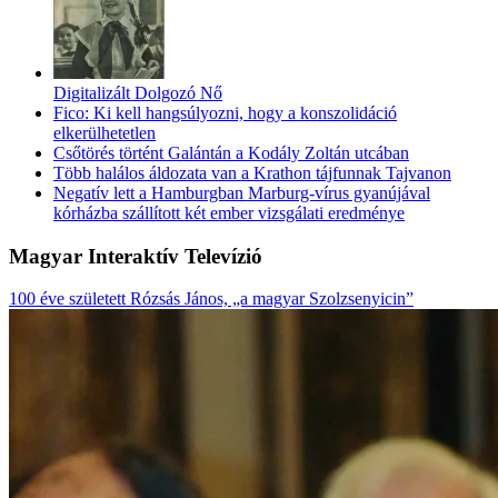
Digitalizált Dolgozó Nő
Fico: Ki kell hangsúlyozni, hogy a konszolidáció
elkerülhetetlen
Csőtörés történt Galántán a Kodály Zoltán utcában
Több halálos áldozata van a Krathon tájfunnak Tajvanon
Negatív lett a Hamburgban Marburg-vírus gyanújával
kórházba szállított két ember vizsgálati eredménye
Magyar Interaktív Televízió
100 éve született Rózsás János, „a magyar Szolzsenyicin”