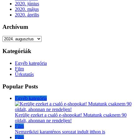
2020. június
2020. május
2020. április
Archívum
Archívum
Kategóriák
Egyéb kategória
Film
Űrkutatás
Popular Posts
Egyéb kategória
Kerülje ezeket a csaló e-shopokat! Mutatunk csaknem 90
oldalt, ahonnan ne rendeljen!
Film
Nemzetközi karanténos sorozat indult itthon is
Film