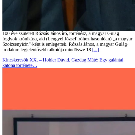
100 éve született Rózsás János író, történész, a magyar Gulag-
foglyok krónikása, aki (Lengyel József íróhoz hasonlóan) „a magyar
Szolzsenyicin”-ként is emlegettek. Rózsás János, a magyar Gulág-
irodalom legjelentősebb alkotója mindössze 18
[...]
Kincskeresők XX. – Hohler Dávid, Gazdag Máté: Egy galántai
katona története…