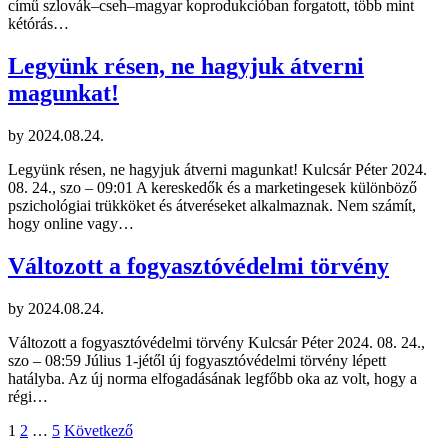
című szlovák–cseh–magyar koprodukcióban forgatott, több mint
kétórás…
Legyünk résen, ne hagyjuk átverni
magunkat!
by
2024.08.24.
Legyünk résen, ne hagyjuk átverni magunkat! Kulcsár Péter 2024.
08. 24., szo – 09:01 A kereskedők és a marketingesek különböző
pszichológiai trükköket és átveréseket alkalmaznak. Nem számít,
hogy online vagy…
Változott a fogyasztóvédelmi törvény
by
2024.08.24.
Változott a fogyasztóvédelmi törvény Kulcsár Péter 2024. 08. 24.,
szo – 08:59 Július 1-jétől új fogyasztóvédelmi törvény lépett
hatályba. Az új norma elfogadásának legfőbb oka az volt, hogy a
régi…
Bejegyzések
1
2
…
5
Következő