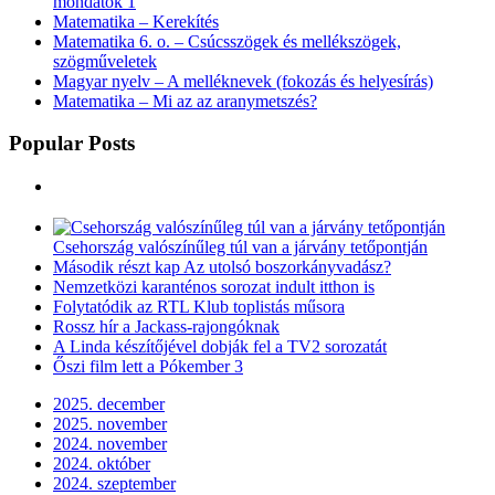
mondatok 1
Matematika – Kerekítés
Matematika 6. o. – Csúcsszögek és mellékszögek,
szögműveletek
Magyar nyelv – A melléknevek (fokozás és helyesírás)
Matematika – Mi az az aranymetszés?
Popular Posts
Csehország valószínűleg túl van a járvány tetőpontján
Második részt kap Az utolsó boszorkányvadász?
Nemzetközi karanténos sorozat indult itthon is
Folytatódik az RTL Klub toplistás műsora
Rossz hír a Jackass-rajongóknak
A Linda készítőjével dobják fel a TV2 sorozatát
Őszi film lett a Pókember 3
2025. december
2025. november
2024. november
2024. október
2024. szeptember