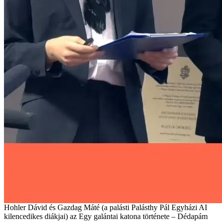
Hohler Dávid és Gazdag Máté (a palásti Palásthy Pál Egyházi AI
kilencedikes diákjai) az Egy galántai katona története – Dédapám