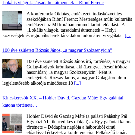
Lokális világok, társadalmi átmenetek – Ribní Ferenc
A konferencia Oktatás, emlékezet, tudásközvetítés
szekciójában Ribní Ferenc: Mesterséges múlt: kulturális
emlékezet az MI korában címmel tartott előadást. A
„Lokális világok, társadalmi átmenetek – Helyi
közösségek és regionális terek társadalomtudományi vizsgálata”
[...]
100 éve született Rózsás János, „a magyar Szolzsenyicin”
100 éve született Rózsás János író, történész, a magyar
Gulag-foglyok krónikása, aki (Lengyel József íróhoz
hasonlóan) „a magyar Szolzsenyicin”-ként is
emlegettek. Rózsás János, a magyar Gulág-irodalom
legjelentősebb alkotója mindössze 18
[...]
Kincskeresők XX. – Hohler Dávid, Gazdag Máté: Egy galántai
katona története…
Hohler Dávid és Gazdag Máté (a palásti Palásthy Pál
Egyházi AI kilencedikes diákjai) az Egy galántai katona
története – Dédapám naplója a háborúból című
előadással érkeztek a konferenciára. Felkészítő tanár: