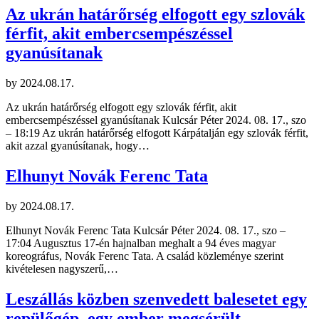
Az ukrán határőrség elfogott egy szlovák
férfit, akit embercsempészéssel
gyanúsítanak
by
2024.08.17.
Az ukrán határőrség elfogott egy szlovák férfit, akit
embercsempészéssel gyanúsítanak Kulcsár Péter 2024. 08. 17., szo
– 18:19 Az ukrán határőrség elfogott Kárpátalján egy szlovák férfit,
akit azzal gyanúsítanak, hogy…
Elhunyt Novák Ferenc Tata
by
2024.08.17.
Elhunyt Novák Ferenc Tata Kulcsár Péter 2024. 08. 17., szo –
17:04 Augusztus 17-én hajnalban meghalt a 94 éves magyar
koreográfus, Novák Ferenc Tata. A család közleménye szerint
kivételesen nagyszerű,…
Leszállás közben szenvedett balesetet egy
repülőgép, egy ember megsérült