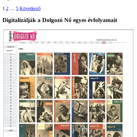
Bejegyzések
1
2
…
5
Következő
lapozása
Digitalizálják a Dolgozó Nő egyes évfolyamait