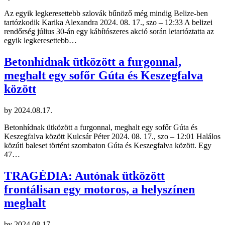
Az egyik legkeresettebb szlovák bűnöző még mindig Belize-ben
tartózkodik Karika Alexandra 2024. 08. 17., szo – 12:33 A belizei
rendőrség július 30-án egy kábítószeres akció során letartóztatta az
egyik legkeresettebb…
Betonhídnak ütközött a furgonnal,
meghalt egy sofőr Gúta és Keszegfalva
között
by
2024.08.17.
Betonhídnak ütközött a furgonnal, meghalt egy sofőr Gúta és
Keszegfalva között Kulcsár Péter 2024. 08. 17., szo – 12:01 Halálos
közúti baleset történt szombaton Gúta és Keszegfalva között. Egy
47…
TRAGÉDIA: Autónak ütközött
frontálisan egy motoros, a helyszínen
meghalt
by
2024.08.17.