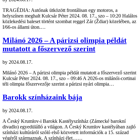
TRAGÉDIA: Autónak ütközött frontálisan egy motoros, a
helyszínen meghalt Kulcsár Péter 2024. 08. 17., szo – 10:20 Halálos
közlekedési baleset történt szombat reggel Zár (Ždiar) közelében, az
I/66-os állami úton.…
Milánó 2026 – A párizsi olimpia példát
mutatott a főszervező szerint
by
2024.08.17.
Milánó 2026 – A párizsi olimpia példát mutatott a főszervező szerint
Kulcsár Péter 2024. 08. 17., szo – 09:46 A 2026-os milánói-cortinai
téli olimpia főszervezője szerint a párizsi nyári olimpia…
Barokk színházaink bája
by
2024.08.17.
A Český Krumlov-i Barokk Kastélyszínház (Zámecké barokní
divadlo) egyedülálló a világon. A Český Krumlov kastélyában zajló
színházi kultúráról szóló első közvetett információk a 15. század
végéről származnak. A színházi élet……