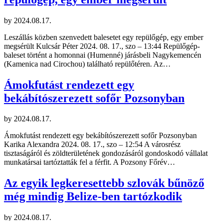
by
2024.08.17.
Leszállás közben szenvedett balesetet egy repülőgép, egy ember
megsérült Kulcsár Péter 2024. 08. 17., szo – 13:44 Repülőgép-
baleset történt a homonnai (Humenné) járásbeli Nagykemencén
(Kamenica nad Cirochou) található repülőtéren. Az…
Ámokfutást rendezett egy
bekábítószerezett sofőr Pozsonyban
by
2024.08.17.
Ámokfutást rendezett egy bekábítószerezett sofőr Pozsonyban
Karika Alexandra 2024. 08. 17., szo – 12:54 A városrész
tisztaságáról és zöldterületének gondozásáról gondoskodó vállalat
munkatársai tartóztatták fel a férfit. A Pozsony Főrév…
Az egyik legkeresettebb szlovák bűnöző
még mindig Belize-ben tartózkodik
by
2024.08.17.