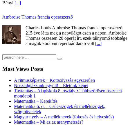
Bényi
[...]
Ambroise Thomas francia operaszerző
Charles Louis Ambroise Thomas francia operaszerző
215 éve látta meg a napvilágot ezen a napon. Ambroise
Thomas összesen 20 operát írt, ezek túlnyomó többsége
a maguk korában repertoár darab volt
[...]
Most Views Posts
A ritmusképletek – Kottaolvasás egyszerűen
Nosztalgiázzunk együtt! – Életünk képei
Távtanítás – Alapiskola 8. osztály • Többszörösen összetett
mondatok 1
Matematika – Kerekítés
Matematika 6. o. – Csúcsszögek és mellékszögek,
szögműveletek
Magyar nyelv – A melléknevek (fokozás és helyesírás)
Matematika – Mi az az aranymetszés?