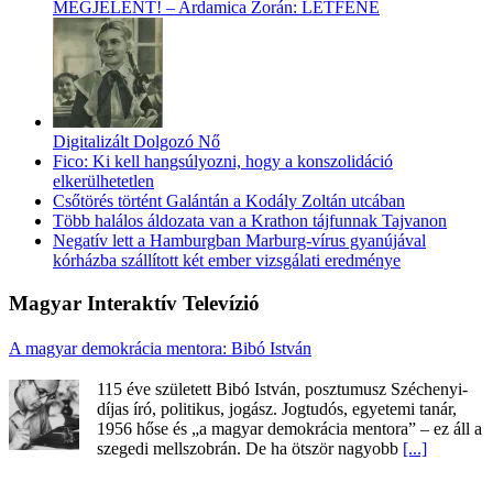
MEGJELENT! – Ardamica Zorán: LÉTFENE
Digitalizált Dolgozó Nő
Fico: Ki kell hangsúlyozni, hogy a konszolidáció
elkerülhetetlen
Csőtörés történt Galántán a Kodály Zoltán utcában
Több halálos áldozata van a Krathon tájfunnak Tajvanon
Negatív lett a Hamburgban Marburg-vírus gyanújával
kórházba szállított két ember vizsgálati eredménye
Magyar Interaktív Televízió
A magyar demokrácia mentora: Bibó István
115 éve született Bibó István, posztumusz Széchenyi-
díjas író, politikus, jogász. Jogtudós, egyetemi tanár,
1956 hőse és „a magyar demokrácia mentora” – ez áll a
szegedi mellszobrán. De ha ötször nagyobb
[...]