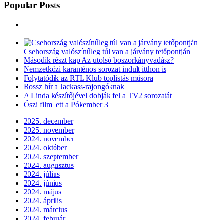
Popular Posts
Csehország valószínűleg túl van a járvány tetőpontján
Második részt kap Az utolsó boszorkányvadász?
Nemzetközi karanténos sorozat indult itthon is
Folytatódik az RTL Klub toplistás műsora
Rossz hír a Jackass-rajongóknak
A Linda készítőjével dobják fel a TV2 sorozatát
Őszi film lett a Pókember 3
2025. december
2025. november
2024. november
2024. október
2024. szeptember
2024. augusztus
2024. július
2024. június
2024. május
2024. április
2024. március
2024. február