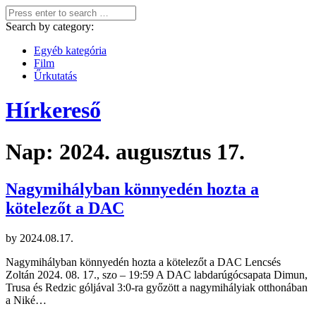
Search by category:
Egyéb kategória
Film
Űrkutatás
Hírkereső
Nap:
2024. augusztus 17.
Nagymihályban könnyedén hozta a
kötelezőt a DAC
by
2024.08.17.
Nagymihályban könnyedén hozta a kötelezőt a DAC Lencsés
Zoltán 2024. 08. 17., szo – 19:59 A DAC labdarúgócsapata Dimun,
Trusa és Redzic góljával 3:0-ra győzött a nagymihályiak otthonában
a Niké…