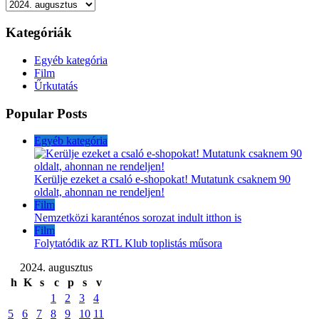
Archívum
Kategóriák
Egyéb kategória
Film
Űrkutatás
Popular Posts
Egyéb kategória
Kerülje ezeket a csaló e-shopokat! Mutatunk csaknem 90
oldalt, ahonnan ne rendeljen!
Film
Nemzetközi karanténos sorozat indult itthon is
Film
Folytatódik az RTL Klub toplistás műsora
2024. augusztus
h
K
s
c
p
s
v
1
2
3
4
5
6
7
8
9
10
11