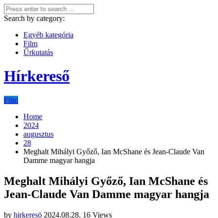
Search by category:
Egyéb kategória
Film
Űrkutatás
Hírkereső
Film
Home
2024
augusztus
28
Meghalt Mihályi Győző, Ian McShane és Jean-Claude Van
Damme magyar hangja
Meghalt Mihályi Győző, Ian McShane és
Jean-Claude Van Damme magyar hangja
by
hirkeresö
2024.08.28.
16 Views