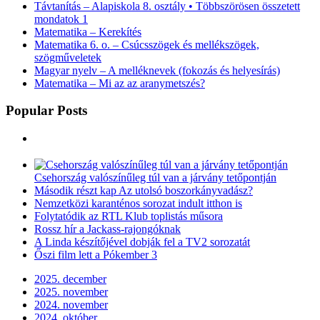
Távtanítás – Alapiskola 8. osztály • Többszörösen összetett
mondatok 1
Matematika – Kerekítés
Matematika 6. o. – Csúcsszögek és mellékszögek,
szögműveletek
Magyar nyelv – A melléknevek (fokozás és helyesírás)
Matematika – Mi az az aranymetszés?
Popular Posts
Csehország valószínűleg túl van a járvány tetőpontján
Második részt kap Az utolsó boszorkányvadász?
Nemzetközi karanténos sorozat indult itthon is
Folytatódik az RTL Klub toplistás műsora
Rossz hír a Jackass-rajongóknak
A Linda készítőjével dobják fel a TV2 sorozatát
Őszi film lett a Pókember 3
2025. december
2025. november
2024. november
2024. október