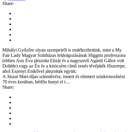
Share:
Mihályi Győzőre olyan szerepeiről is emlékezhetünk, mint a My
Fair Lady Magyar Színházas feldolgozásának Higgins professzora
(ebben Aux Éva játszotta Elizát és a nagyszerű Agárdi Gábor volt
Dolittle) vagy az Én és a kisöcsém című zenés tévéjáték főszerepe,
ahol Eszenyi Enikővel játszottak együtt.
A Jászai Mari-díjas színművész, ismert és elismert szinkronszínész
70 éves korában, hétfőn hunyt el t…
Share: