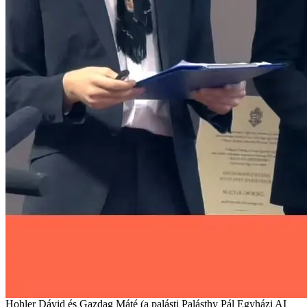
Hohler Dávid és Gazdag Máté (a palásti Palásthy Pál Egyházi AI