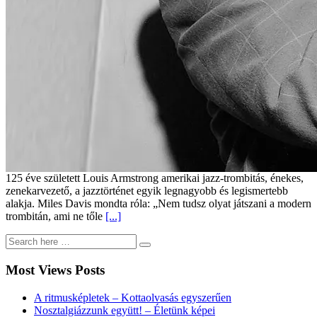
125 éve született Louis Armstrong amerikai jazz-trombitás, énekes,
zenekarvezető, a jazztörténet egyik legnagyobb és legismertebb
alakja. Miles Davis mondta róla: „Nem tudsz olyat játszani a modern
trombitán, ami ne tőle
[...]
Most Views Posts
A ritmusképletek – Kottaolvasás egyszerűen
Nosztalgiázzunk együtt! – Életünk képei