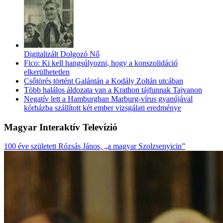
Digitalizált Dolgozó Nő
Fico: Ki kell hangsúlyozni, hogy a konszolidáció
elkerülhetetlen
Csőtörés történt Galántán a Kodály Zoltán utcában
Több halálos áldozata van a Krathon tájfunnak Tajvanon
Negatív lett a Hamburgban Marburg-vírus gyanújával
kórházba szállított két ember vizsgálati eredménye
Magyar Interaktív Televízió
100 éve született Rózsás János, „a magyar Szolzsenyicin”