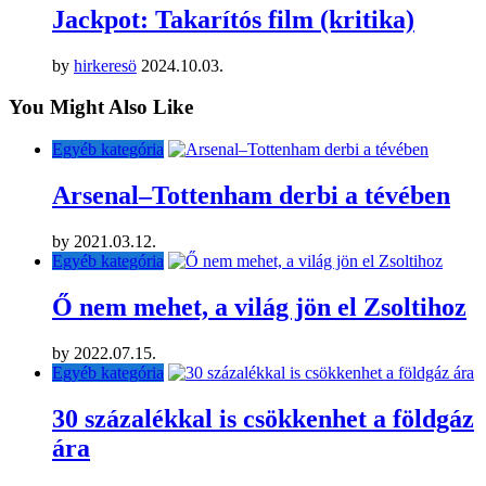
Jackpot: Takarítós film (kritika)
by
hirkeresö
2024.10.03.
You Might Also Like
Egyéb kategória
Arsenal–Tottenham derbi a tévében
by
2021.03.12.
Egyéb kategória
Ő nem mehet, a világ jön el Zsoltihoz
by
2022.07.15.
Egyéb kategória
30 százalékkal is csökkenhet a földgáz
ára