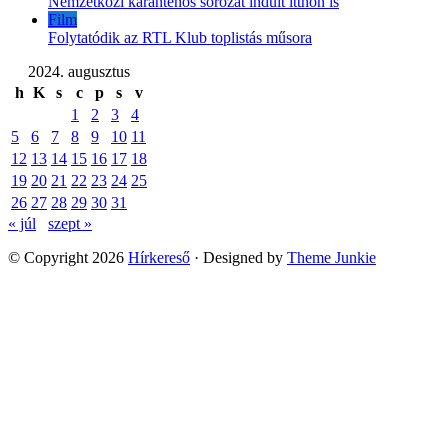
Nemzetközi karanténos sorozat indult itthon is
Film
Folytatódik az RTL Klub toplistás műsora
2024. augusztus
h
K
s
c
p
s
v
1
2
3
4
5
6
7
8
9
10
11
12
13
14
15
16
17
18
19
20
21
22
23
24
25
26
27
28
29
30
31
« júl
szept »
© Copyright 2026
Hírkereső
· Designed by
Theme Junkie