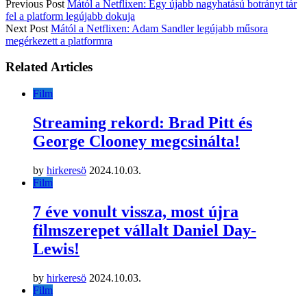
Previous Post
Mától a Netflixen: Egy újabb nagyhatású botrányt tár
fel a platform legújabb dokuja
Next Post
Mától a Netflixen: Adam Sandler legújabb műsora
megérkezett a platformra
Related Articles
Film
Streaming rekord: Brad Pitt és
George Clooney megcsinálta!
by
hirkeresö
2024.10.03.
Film
7 éve vonult vissza, most újra
filmszerepet vállalt Daniel Day-
Lewis!
by
hirkeresö
2024.10.03.
Film