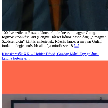
100 éve született Rózsás János író, történész, a magyar Gulag-
foglyok krónikása, aki (Lengyel József íróhoz hasonlóan) „a magyar
Szolzsenyicin”-ként is emlegettek. Rózsás János, a magyar Gulág-
irodalom legjelentősebb alkotója mindössze 18
[...]
Kincskeresők XX. – Hohler Dávid, Gazdag Máté: Egy galántai
katona története…