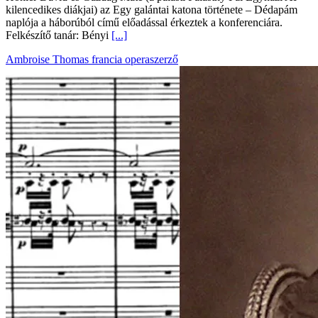
kilencedikes diákjai) az Egy galántai katona története – Dédapám
naplója a háborúból című előadással érkeztek a konferenciára.
Felkészítő tanár: Bényi
[...]
Ambroise Thomas francia operaszerző