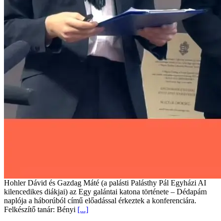
Hohler Dávid és Gazdag Máté (a palásti Palásthy Pál Egyházi AI
kilencedikes diákjai) az Egy galántai katona története – Dédapám
naplója a háborúból című előadással érkeztek a konferenciára.
Felkészítő tanár: Bényi
[...]