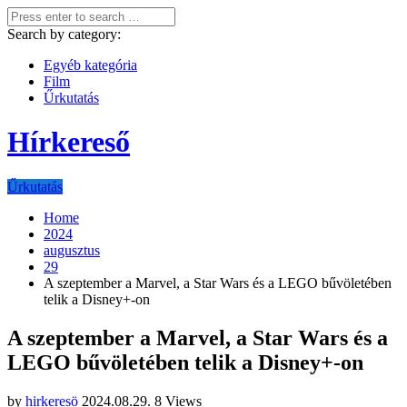
Search by category:
Egyéb kategória
Film
Űrkutatás
Hírkereső
Űrkutatás
Home
2024
augusztus
29
A szeptember a Marvel, a Star Wars és a LEGO bűvöletében
telik a Disney+-on
A szeptember a Marvel, a Star Wars és a
LEGO bűvöletében telik a Disney+-on
by
hirkeresö
2024.08.29.
8 Views