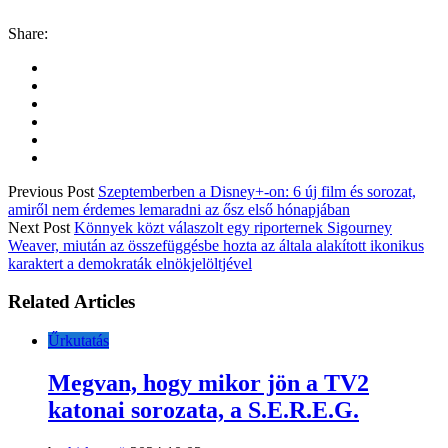
Share:
Previous Post
Szeptemberben a Disney+-on: 6 új film és sorozat,
amiről nem érdemes lemaradni az ősz első hónapjában
Next Post
Könnyek közt válaszolt egy riporternek Sigourney
Weaver, miután az összefüggésbe hozta az általa alakított ikonikus
karaktert a demokraták elnökjelöltjével
Related Articles
Űrkutatás
Megvan, hogy mikor jön a TV2
katonai sorozata, a S.E.R.E.G.