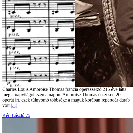
Charles Louis Ambroise Thomas francia operaszerző 215 éve látta
meg a napvilágot ezen a napon. Ambroise Thomas összesen 20
operát írt, ezek túlnyomó többsége a maguk korában repertoár darab
volt
[...]
Kéri László 75