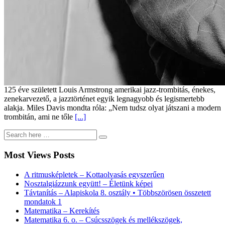
125 éve született Louis Armstrong amerikai jazz-trombitás, énekes,
zenekarvezető, a jazztörténet egyik legnagyobb és legismertebb
alakja. Miles Davis mondta róla: „Nem tudsz olyat játszani a modern
trombitán, ami ne tőle
[...]
Most Views Posts
A ritmusképletek – Kottaolvasás egyszerűen
Nosztalgiázzunk együtt! – Életünk képei
Távtanítás – Alapiskola 8. osztály • Többszörösen összetett
mondatok 1
Matematika – Kerekítés
Matematika 6. o. – Csúcsszögek és mellékszögek,