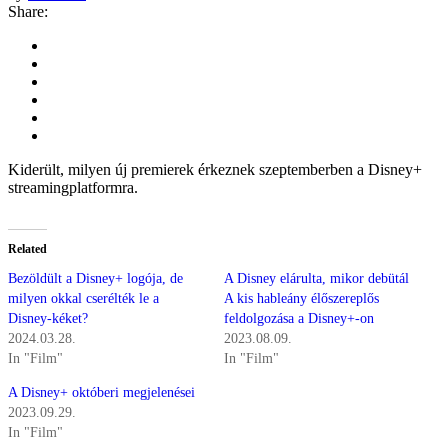
Share:
Kiderült, milyen új premierek érkeznek szeptemberben a Disney+
streamingplatformra.
Related
Bezöldült a Disney+ logója, de
A Disney elárulta, mikor debütál
milyen okkal cserélték le a
A kis hableány élőszereplős
Disney-kéket?
feldolgozása a Disney+-on
2024.03.28.
2023.08.09.
In "Film"
In "Film"
A Disney+ októberi megjelenései
2023.09.29.
In "Film"