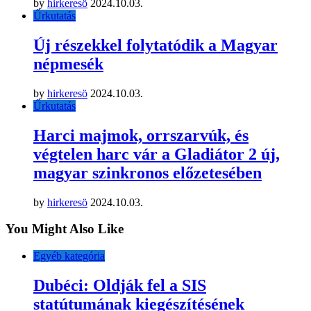
by
hirkeresö
2024.10.03.
Űrkutatás
Új részekkel folytatódik a Magyar
népmesék
by
hirkeresö
2024.10.03.
Űrkutatás
Harci majmok, orrszarvúk, és
végtelen harc vár a Gladiátor 2 új,
magyar szinkronos előzetesében
by
hirkeresö
2024.10.03.
You Might Also Like
Egyéb kategória
Dubéci: Oldják fel a SIS
statútumának kiegészítésének