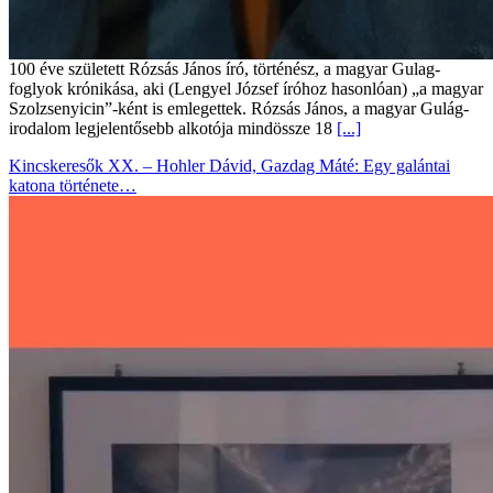
100 éve született Rózsás János író, történész, a magyar Gulag-
foglyok krónikása, aki (Lengyel József íróhoz hasonlóan) „a magyar
Szolzsenyicin”-ként is emlegettek. Rózsás János, a magyar Gulág-
irodalom legjelentősebb alkotója mindössze 18
[...]
Kincskeresők XX. – Hohler Dávid, Gazdag Máté: Egy galántai
katona története…