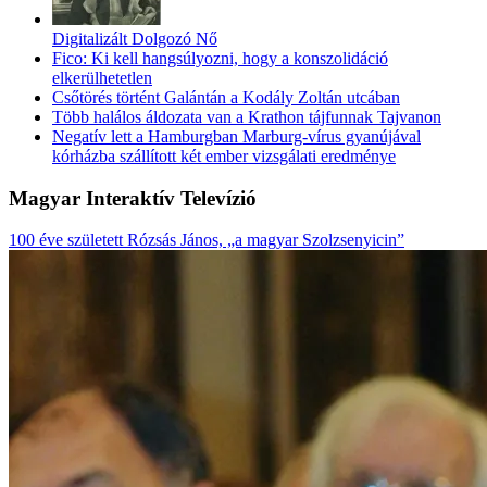
Digitalizált Dolgozó Nő
Fico: Ki kell hangsúlyozni, hogy a konszolidáció
elkerülhetetlen
Csőtörés történt Galántán a Kodály Zoltán utcában
Több halálos áldozata van a Krathon tájfunnak Tajvanon
Negatív lett a Hamburgban Marburg-vírus gyanújával
kórházba szállított két ember vizsgálati eredménye
Magyar Interaktív Televízió
100 éve született Rózsás János, „a magyar Szolzsenyicin”