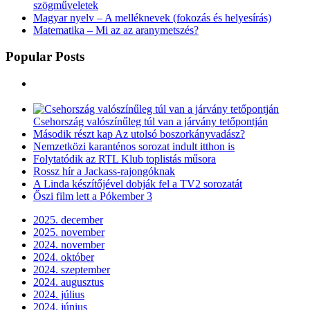
szögműveletek
Magyar nyelv – A melléknevek (fokozás és helyesírás)
Matematika – Mi az az aranymetszés?
Popular Posts
Csehország valószínűleg túl van a járvány tetőpontján
Második részt kap Az utolsó boszorkányvadász?
Nemzetközi karanténos sorozat indult itthon is
Folytatódik az RTL Klub toplistás műsora
Rossz hír a Jackass-rajongóknak
A Linda készítőjével dobják fel a TV2 sorozatát
Őszi film lett a Pókember 3
2025. december
2025. november
2024. november
2024. október
2024. szeptember
2024. augusztus
2024. július
2024. június