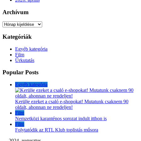
Archívum
Archívum
Kategóriák
Egyéb kategória
Film
Űrkutatás
Popular Posts
Egyéb kategória
Kerülje ezeket a csaló e-shopokat! Mutatunk csaknem 90
oldalt, ahonnan ne rendeljen!
Film
Nemzetközi karanténos sorozat indult itthon is
Film
Folytatódik az RTL Klub toplistás műsora
2024. augusztus