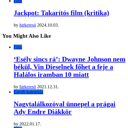
Film
Jackpot: Takarítós film (kritika)
by
hirkeresö
2024.10.03.
You Might Also Like
Film
‘Esély sincs rá’: Dwayne Johnson nem
békül, Vin Dieselnek főhet a feje a
Halálos iramban 10 miatt
by
hirkeresö
2021.12.31.
Egyéb kategória
Nagytalálkozóval ünnepel a prágai
Ady Endre Diákkör
by
2022.01.17.