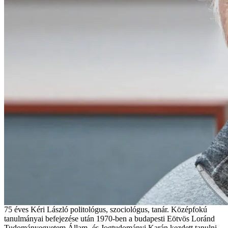
75 éves Kéri László politológus, szociológus, tanár. Középfokú
tanulmányai befejezése után 1970-ben a budapesti Eötvös Loránd
Tudományegyetem Állam- és Jogtudományi Karán kezdett tanulni.