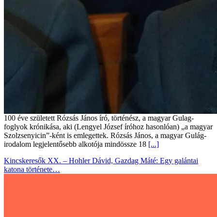
100 éve született Rózsás János író, történész, a magyar Gulag-
foglyok krónikása, aki (Lengyel József íróhoz hasonlóan) „a magyar
Szolzsenyicin”-ként is emlegettek. Rózsás János, a magyar Gulág-
irodalom legjelentősebb alkotója mindössze 18
[...]
Kincskeresők XX. – Hohler Dávid, Gazdag Máté: Egy galántai
katona története…