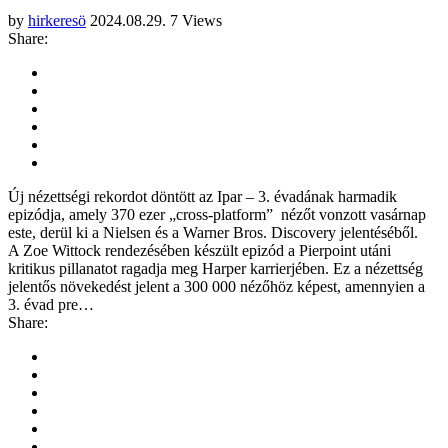
by
hirkeresö
2024.08.29.
7 Views
Share:
Új nézettségi rekordot döntött az Ipar – 3. évadának harmadik
epizódja, amely 370 ezer „cross-platform” nézőt vonzott vasárnap
este, derül ki a Nielsen és a Warner Bros. Discovery jelentéséből.
A Zoe Wittock rendezésében készült epizód a Pierpoint utáni
kritikus pillanatot ragadja meg Harper karrierjében. Ez a nézettség
jelentős növekedést jelent a 300 000 nézőhöz képest, amennyien a
3. évad pre…
Share: