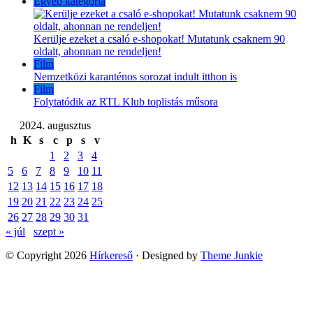
Egyéb kategória
Kerülje ezeket a csaló e-shopokat! Mutatunk csaknem 90
oldalt, ahonnan ne rendeljen!
Film
Nemzetközi karanténos sorozat indult itthon is
Film
Folytatódik az RTL Klub toplistás műsora
2024. augusztus
h
K
s
c
p
s
v
1
2
3
4
5
6
7
8
9
10
11
12
13
14
15
16
17
18
19
20
21
22
23
24
25
26
27
28
29
30
31
« júl
szept »
© Copyright 2026
Hírkereső
· Designed by
Theme Junkie