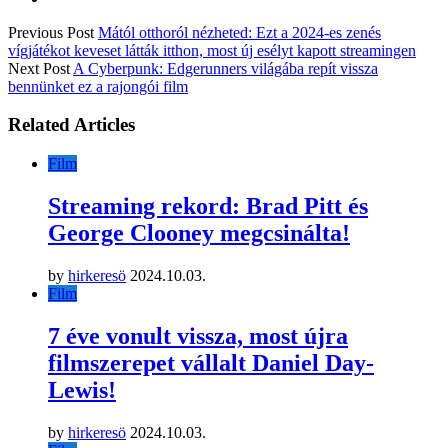
Previous Post
Mától otthoról nézheted: Ezt a 2024-es zenés
vígjátékot keveset látták itthon, most új esélyt kapott streamingen
Next Post
A Cyberpunk: Edgerunners világába repít vissza
bennünket ez a rajongói film
Related Articles
Film
Streaming rekord: Brad Pitt és
George Clooney megcsinálta!
by
hirkeresö
2024.10.03.
Film
7 éve vonult vissza, most újra
filmszerepet vállalt Daniel Day-
Lewis!
by
hirkeresö
2024.10.03.