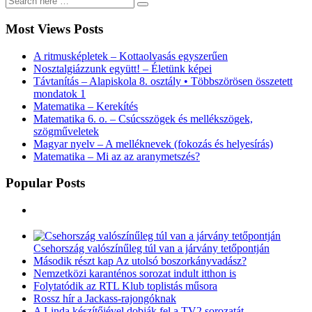
Most Views Posts
A ritmusképletek – Kottaolvasás egyszerűen
Nosztalgiázzunk együtt! – Életünk képei
Távtanítás – Alapiskola 8. osztály • Többszörösen összetett
mondatok 1
Matematika – Kerekítés
Matematika 6. o. – Csúcsszögek és mellékszögek,
szögműveletek
Magyar nyelv – A melléknevek (fokozás és helyesírás)
Matematika – Mi az az aranymetszés?
Popular Posts
Csehország valószínűleg túl van a járvány tetőpontján
Második részt kap Az utolsó boszorkányvadász?
Nemzetközi karanténos sorozat indult itthon is
Folytatódik az RTL Klub toplistás műsora
Rossz hír a Jackass-rajongóknak
A Linda készítőjével dobják fel a TV2 sorozatát