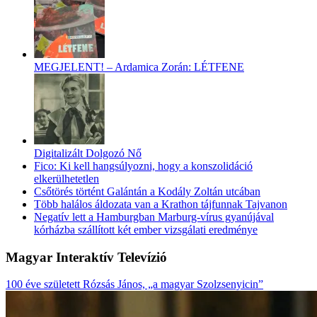
MEGJELENT! – Ardamica Zorán: LÉTFENE
Digitalizált Dolgozó Nő
Fico: Ki kell hangsúlyozni, hogy a konszolidáció
elkerülhetetlen
Csőtörés történt Galántán a Kodály Zoltán utcában
Több halálos áldozata van a Krathon tájfunnak Tajvanon
Negatív lett a Hamburgban Marburg-vírus gyanújával
kórházba szállított két ember vizsgálati eredménye
Magyar Interaktív Televízió
100 éve született Rózsás János, „a magyar Szolzsenyicin”