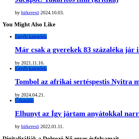
by
hirkeresö
2024.10.03.
You Might Also Like
Egyéb kategória
Már csak a gyerekek 83 százaléka jár 
by
2021.11.16.
Egyéb kategória
Tombol az afrikai sertéspestis Nyitra
by
2024.04.21.
Űrkutatás
Elhunyt az Így jártam anyátokkal narr
by
hirkeresö
2022.01.11.
Digitalizálják a Dolgozó Nő egyes évfolyamait