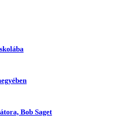
iskolába
 megyében
átora, Bob Saget