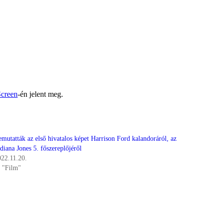
creen
-én jelent meg.
mutatták az első hivatalos képet Harrison Ford kalandoráról, az
diana Jones 5. főszereplőjéről
022.11.20.
n "Film"