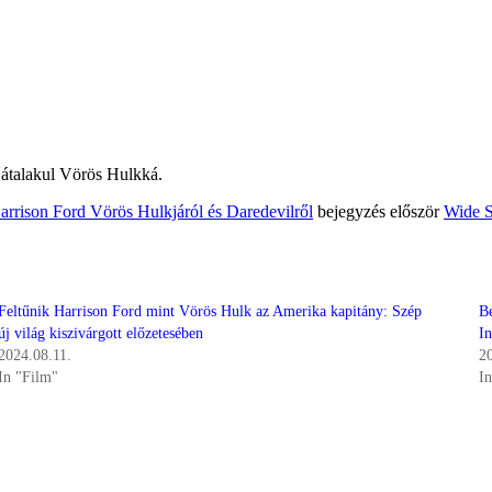
 átalakul Vörös Hulkká.
Harrison Ford Vörös Hulkjáról és Daredevilről
bejegyzés először
Wide S
Feltűnik Harrison Ford mint Vörös Hulk az Amerika kapitány: Szép
Be
új világ kiszivárgott előzetesében
In
2024.08.11.
2
In "Film"
I