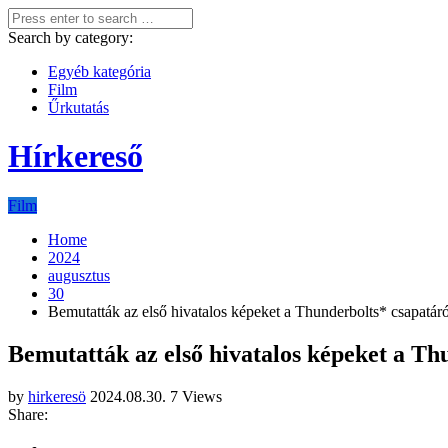
Search by category:
Egyéb kategória
Film
Űrkutatás
Hírkereső
Film
Home
2024
augusztus
30
Bemutatták az első hivatalos képeket a Thunderbolts* csapatár
Bemutatták az első hivatalos képeket a Th
by
hirkeresö
2024.08.30.
7 Views
Share: