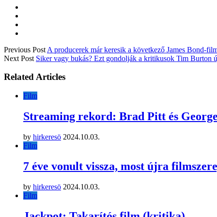
Previous Post
A producerek már keresik a következő James Bond-film
Next Post
Siker vagy bukás? Ezt gondolják a kritikusok Tim Burton új 
Related Articles
Film
Streaming rekord: Brad Pitt és Georg
by
hirkeresö
2024.10.03.
Film
7 éve vonult vissza, most újra filmszer
by
hirkeresö
2024.10.03.
Film
Jackpot: Takarítós film (kritika)