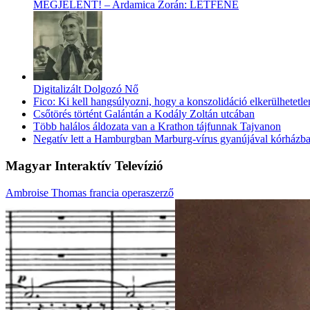
MEGJELENT! – Ardamica Zorán: LÉTFENE
Digitalizált Dolgozó Nő
Fico: Ki kell hangsúlyozni, hogy a konszolidáció elkerülhetetle
Csőtörés történt Galántán a Kodály Zoltán utcában
Több halálos áldozata van a Krathon tájfunnak Tajvanon
Negatív lett a Hamburgban Marburg-vírus gyanújával kórházba s
Magyar Interaktív Televízió
Ambroise Thomas francia operaszerző