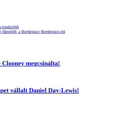
 rendezőjét
filmjéről, a Beetlejuice Beetlejuice-ról
e Clooney megcsinálta!
epet vállalt Daniel Day-Lewis!