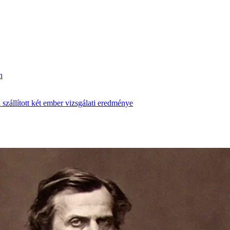
n
zállított két ember vizsgálati eredménye