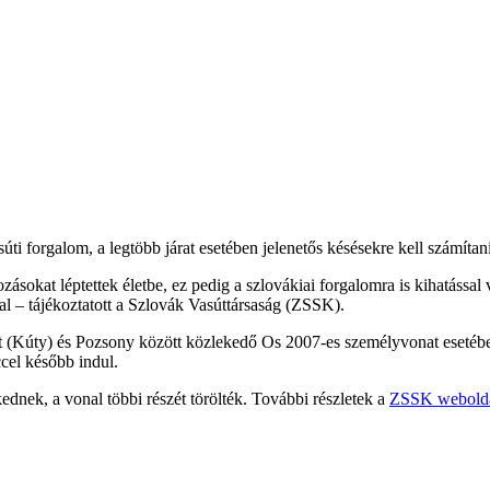
ti forgalom, a legtöbb járat esetében jelenetős késésekre kell számítani
tozásokat léptettek életbe, ez pedig a szlovákiai forgalomra is kihatás
al – tájékoztatott a Szlovák Vasúttársaság (ZSSK).
út (Kúty) és Pozsony között közlekedő Os 2007-es személyvonat esetéb
el később indul.
dnek, a vonal többi részét törölték. További részletek a
ZSSK webold