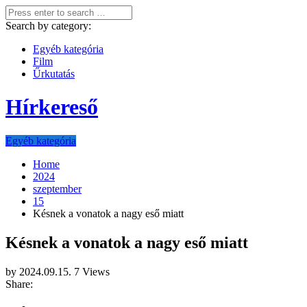
Search by category:
Egyéb kategória
Film
Űrkutatás
Hírkereső
Egyéb kategória
Home
2024
szeptember
15
Késnek a vonatok a nagy eső miatt
Késnek a vonatok a nagy eső miatt
by
2024.09.15.
7 Views
Share: