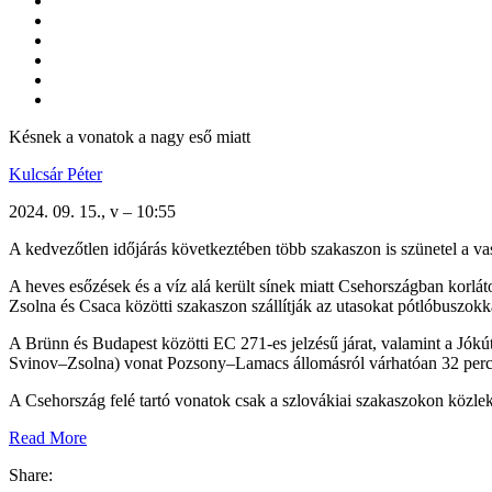
Késnek a vonatok a nagy eső miatt
Kulcsár Péter
2024. 09. 15., v – 10:55
A kedvezőtlen időjárás következtében több szakaszon is szünetel a vasú
A heves esőzések és a víz alá került sínek miatt Csehországban korlá
Zsolna és Csaca közötti szakaszon szállítják az utasokat pótlóbuszokk
A Brünn és Budapest közötti EC 271-es jelzésű járat, valamint a Jók
Svinov–Zsolna) vonat Pozsony–Lamacs állomásról várhatóan 32 percc
A Csehország felé tartó vonatok csak a szlovákiai szakaszokon közleke
Read More
Share: