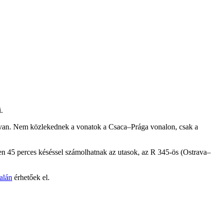
.
sal van. Nem közlekednek a vonatok a Csaca–Prága vonalon, csak a
en 45 perces késéssel számolhatnak az utasok, az R 345-ös (Ostrava–
alán
érhetőek el.