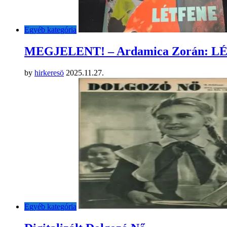
Egyéb kategória
MEGJELENT! – Ardamica Zorán: 
by
hirkeresö
2025.11.27.
Egyéb kategória