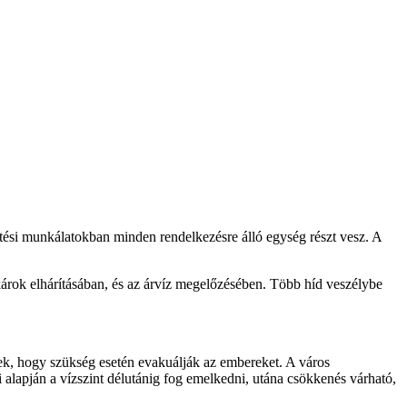
entési munkálatokban minden rendelkezésre álló egység részt vesz. A
árok elhárításában, és az árvíz megelőzésében. Több híd veszélybe
ltek, hogy szükség esetén evakuálják az embereket. A város
 alapján a vízszint délutánig fog emelkedni, utána csökkenés várható,