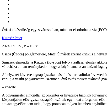
Óriási a készültség egyes városokban, mindent elsodorhat a víz (FO
Kulcsár Péter
2024. 09. 15., v – 10:38
Csaca (Čadca) polgármestere, Matej Šimášek szerint kritikus a helyzet
Šimášek elmondta, a Kiszuca (Kysuca) folyó vízállása jelenleg akkora,
városháza abban reménykedik, hogy a folyó hamarosan tetőzni fog, í
A helyzetet követve tegnap éjszaka másod- és harmadfokú árvízvédelm
került, a vasúti pályaudvarral szemben lévő töltés mellett található gy
– közölte.
A polgármester elmondta, az önkéntes és hivatásos tűzoltók folyamatos
központjában elővigyázatosságból lezártak egy hidat a forgalom elől.
ám azt egyelőre nem tudni, hogy pontosan milyen ütemben enyhülhet 