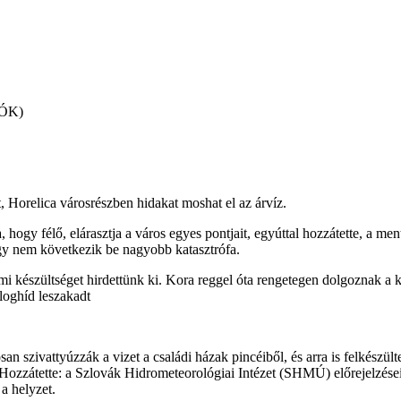
TÓK)
, Horelica városrészben hidakat moshat el az árvíz.
 hogy félő, elárasztja a város egyes pontjait, egyúttal hozzátette, a m
gy nem következik be nagyobb katasztrófa.
i készültséget hirdettünk ki. Kora reggel óta rengetegen dolgoznak a k
aloghíd leszakadt
an szivattyúzzák a vizet a családi házak pincéiből, és arra is felkészü
 Hozzátette: a Szlovák Hidrometeorológiai Intézet (SHMÚ) előrejelzései
a helyzet.