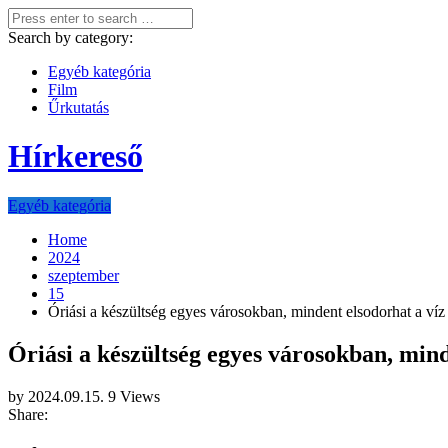
Search by category:
Egyéb kategória
Film
Űrkutatás
Hírkereső
Egyéb kategória
Home
2024
szeptember
15
Óriási a készültség egyes városokban, mindent elsodorhat a v
Óriási a készültség egyes városokban, mi
by
2024.09.15.
9 Views
Share: