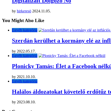
Digitalizált Dolgozó Nő
by
hirkeresö
2024.11.05.
You Might Also Like
Egyéb kategória
Szerdán kerülhet a kormány elé az inf
by
2022.05.17.
Egyéb kategória
Plonicky Tamás: Élet a Facebook nélk
by
2021.10.10.
Egyéb kategória
Halálos áldozatokat követelő erdőtűz 
by
2023.08.10.