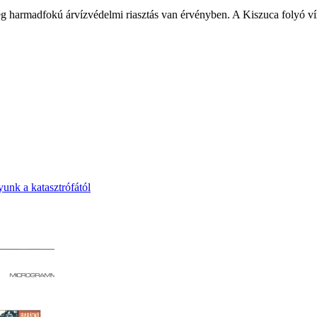
g harmadfokú árvízvédelmi riasztás van érvényben. A Kiszuca folyó víz
nk a katasztrófától