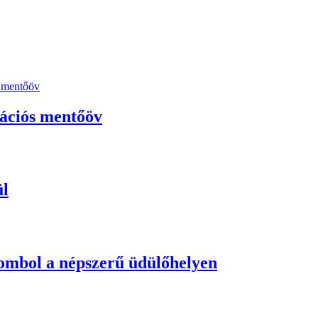
lációs mentőöv
ül
tombol a népszerű üdülőhelyen