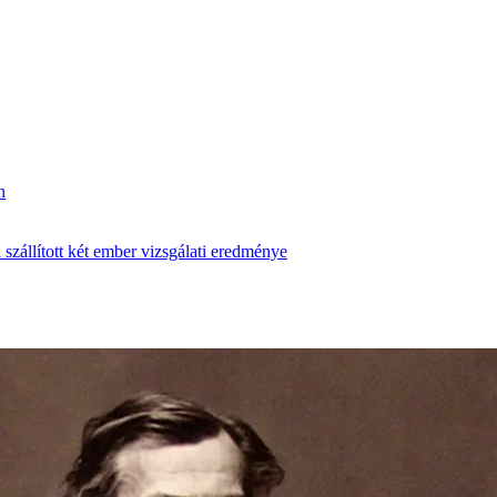
n
zállított két ember vizsgálati eredménye