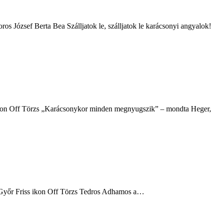
s József Berta Bea Szálljatok le, szálljatok le karácsonyi angyalok!
 ikon Off Törzs „Karácsonykor minden megnyugszik” – mondta Heger,
2 Győr Friss ikon Off Törzs Tedros Adhamos a…