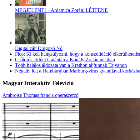
MEGJELENT! – Ardamica Zorán: LÉTFENE
Digitalizált Dolgozó Nő
Fico: Ki kell hangsúlyozni, hogy a konszolidáció elkerülhetetle
Csőtörés történt Galántán a Kodály Zoltán utcában
Több halálos áldozata van a Krathon tájfunnak Tajvanon
Negatív lett a Hamburgban Marburg-vírus gyanújával kórházba s
Magyar Interaktív Televízió
Ambroise Thomas francia operaszerző