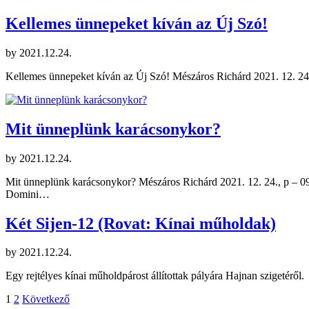
Kellemes ünnepeket kíván az Új Szó!
by
2021.12.24.
Kellemes ünnepeket kíván az Új Szó! Mészáros Richárd 2021. 12. 24
Mit ünneplünk karácsonykor?
by
2021.12.24.
Mit ünneplünk karácsonykor? Mészáros Richárd 2021. 12. 24., p – 09:
Domini…
Két Sijen-12 (Rovat: Kínai műholdak)
by
2021.12.24.
Egy rejtélyes kínai műholdpárost állítottak pályára Hajnan szigetéről.
Bejegyzések
1
2
Következő