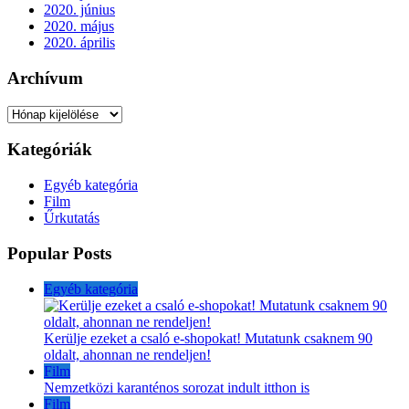
2020. június
2020. május
2020. április
Archívum
Archívum
Kategóriák
Egyéb kategória
Film
Űrkutatás
Popular Posts
Egyéb kategória
Kerülje ezeket a csaló e-shopokat! Mutatunk csaknem 90
oldalt, ahonnan ne rendeljen!
Film
Nemzetközi karanténos sorozat indult itthon is
Film