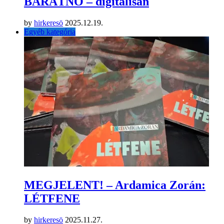
BARÁTNŐ – digitálisan
by
hirkeresö
2025.12.19.
Egyéb kategória
MEGJELENT! – Ardamica Zorán:
LÉTFENE
by
hirkeresö
2025.11.27.