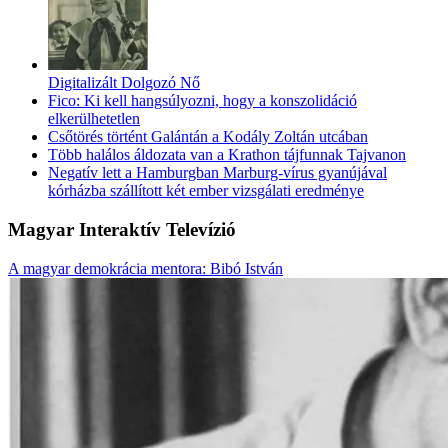
Digitalizált Dolgozó Nő
Fico: Ki kell hangsúlyozni, hogy a konszolidáció
elkerülhetetlen
Csőtörés történt Galántán a Kodály Zoltán utcában
Több halálos áldozata van a Krathon tájfunnak Tajvanon
Negatív lett a Hamburgban Marburg-vírus gyanújával
kórházba szállított két ember vizsgálati eredménye
Magyar Interaktív Televízió
A magyar demokrácia mentora: Bibó István