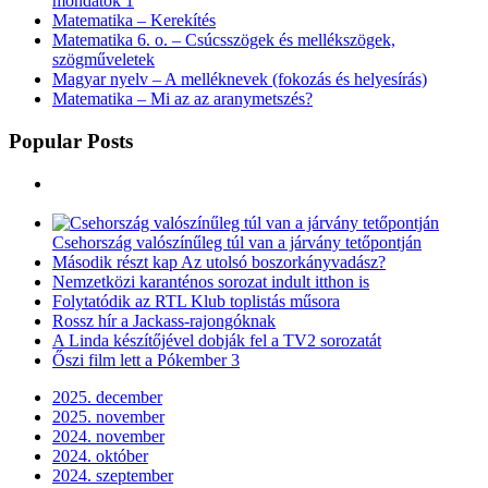
mondatok 1
Matematika – Kerekítés
Matematika 6. o. – Csúcsszögek és mellékszögek,
szögműveletek
Magyar nyelv – A melléknevek (fokozás és helyesírás)
Matematika – Mi az az aranymetszés?
Popular Posts
Csehország valószínűleg túl van a járvány tetőpontján
Második részt kap Az utolsó boszorkányvadász?
Nemzetközi karanténos sorozat indult itthon is
Folytatódik az RTL Klub toplistás műsora
Rossz hír a Jackass-rajongóknak
A Linda készítőjével dobják fel a TV2 sorozatát
Őszi film lett a Pókember 3
2025. december
2025. november
2024. november
2024. október
2024. szeptember