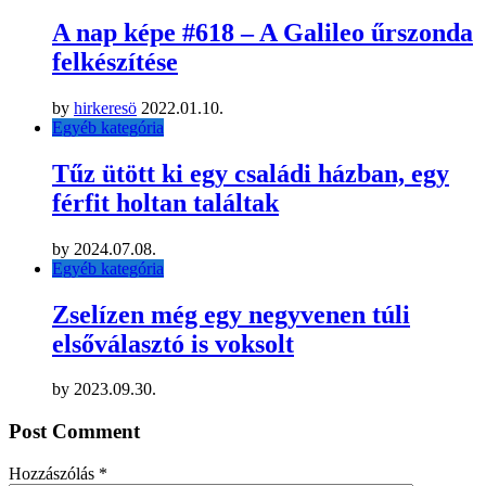
A nap képe #618 – A Galileo űrszonda
felkészítése
by
hirkeresö
2022.01.10.
Egyéb kategória
Tűz ütött ki egy családi házban, egy
férfit holtan találtak
by
2024.07.08.
Egyéb kategória
Zselízen még egy negyvenen túli
elsőválasztó is voksolt
by
2023.09.30.
Post Comment
Hozzászólás
*