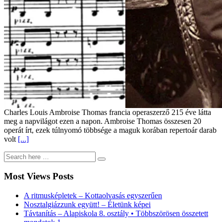
Charles Louis Ambroise Thomas francia operaszerző 215 éve látta
meg a napvilágot ezen a napon. Ambroise Thomas összesen 20
operát írt, ezek túlnyomó többsége a maguk korában repertoár darab
volt
[...]
Most Views Posts
A ritmusképletek – Kottaolvasás egyszerűen
Nosztalgiázzunk együtt! – Életünk képei
Távtanítás – Alapiskola 8. osztály • Többszörösen összetett