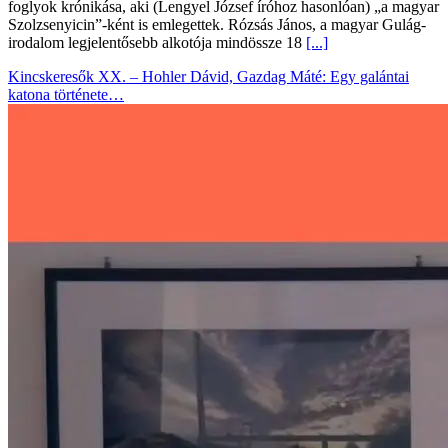
foglyok krónikása, aki (Lengyel József íróhoz hasonlóan) „a magyar
Szolzsenyicin”-ként is emlegettek. Rózsás János, a magyar Gulág-
irodalom legjelentősebb alkotója mindössze 18
[...]
Kincskeresők XX. – Hohler Dávid, Gazdag Máté: Egy galántai
katona története…