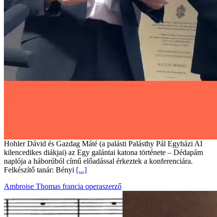
Hohler Dávid és Gazdag Máté (a palásti Palásthy Pál Egyházi AI
kilencedikes diákjai) az Egy galántai katona története – Dédapám
naplója a háborúból című előadással érkeztek a konferenciára.
Felkészítő tanár: Bényi
[...]
Ambroise Thomas francia operaszerző