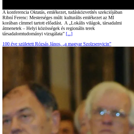
A konferencia Oktatás, emlékezet, tudásközvetítés szekciójában
Ribní Ferenc: Mesterséges múlt: kulturális emlékezet az MI
korában címmel tartott előadást. A „Lokális világok, társadalmi
átmenetek – Helyi közösségek és regionális terek
társadalomtudományi vizsgálata”
[...]
100 éve született Rózsás János, „a magyar Szolzsenyicin”