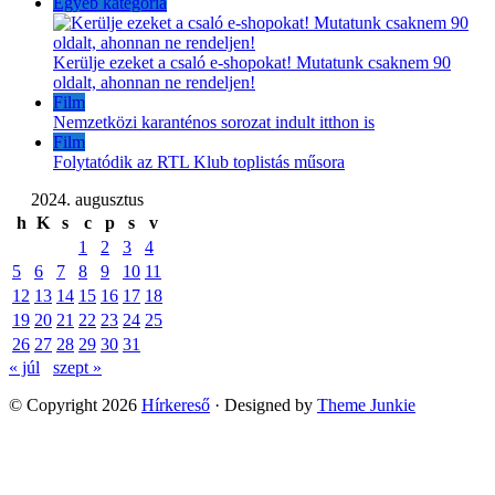
Egyéb kategória
Kerülje ezeket a csaló e-shopokat! Mutatunk csaknem 90
oldalt, ahonnan ne rendeljen!
Film
Nemzetközi karanténos sorozat indult itthon is
Film
Folytatódik az RTL Klub toplistás műsora
2024. augusztus
h
K
s
c
p
s
v
1
2
3
4
5
6
7
8
9
10
11
12
13
14
15
16
17
18
19
20
21
22
23
24
25
26
27
28
29
30
31
« júl
szept »
© Copyright 2026
Hírkereső
· Designed by
Theme Junkie