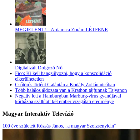
MEGJELENT! – Ardamica Zorán: LÉTFENE
Digitalizált Dolgozó Nő
Fico: Ki kell hangsúlyozni, hogy a konszolidáció
elkerülhetetlen
Csőtörés történt Galántán a Kodály Zoltán utcában
Több halálos áldozata van a Krathon tájfunnak Tajvanon
Negatív lett a Hamburgban Marburg-vírus gyanújával
kórházba szállított két ember vizsgálati eredménye
Magyar Interaktív Televízió
100 éve született Rózsás János, „a magyar Szolzsenyicin”