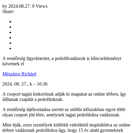
by
2024.08.27.
9 Views
Share:
A rendőrség figyelmeztet, a pedofilvadászok is bűncselekményt
követnek el
Mészáros Richárd
2024. 08. 27., k – 16:36
A csoport tagjai kiskorúnak adják ki magukat az online térben, így
állítanak csapdát a pedofiloknak.
A rendőrség tájékoztatása szerint az utóbbi időszakban egyre több
olyan csoport jött létre, amelynek tagjai pedofilokra vadásznak.
Mint írják, ezen személyek külföldi videókból inspirálódva az online
térben vadásznak pedofilokra úgy, hogy 15 év alatti gyermeknek