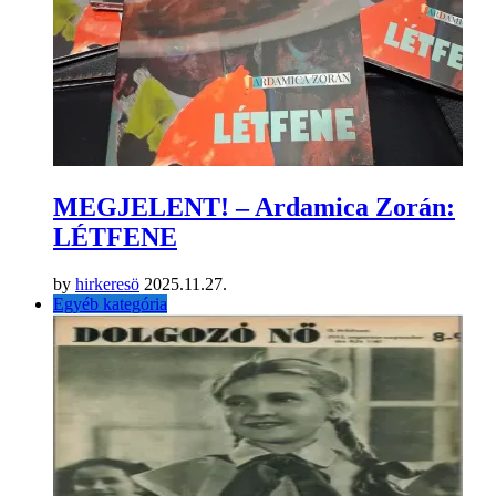
MEGJELENT! – Ardamica Zorán:
LÉTFENE
by
hirkeresö
2025.11.27.
Egyéb kategória