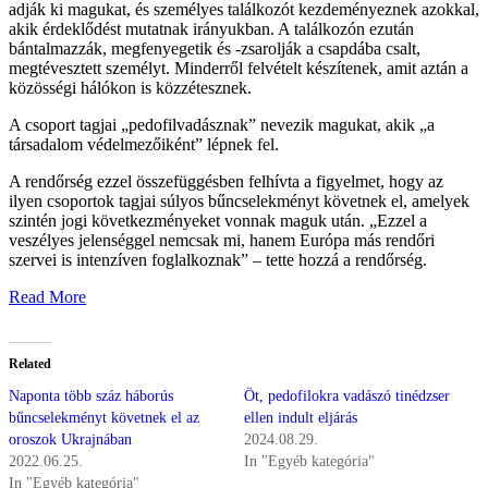
adják ki magukat, és személyes találkozót kezdeményeznek azokkal,
akik érdeklődést mutatnak irányukban. A találkozón ezután
bántalmazzák, megfenyegetik és -zsarolják a csapdába csalt,
megtévesztett személyt. Minderről felvételt készítenek, amit aztán a
közösségi hálókon is közzétesznek.
A csoport tagjai „pedofilvadásznak” nevezik magukat, akik „a
társadalom védelmezőiként” lépnek fel.
A rendőrség ezzel összefüggésben felhívta a figyelmet, hogy az
ilyen csoportok tagjai súlyos bűncselekményt követnek el, amelyek
szintén jogi következményeket vonnak maguk után. „Ezzel a
veszélyes jelenséggel nemcsak mi, hanem Európa más rendőri
szervei is intenzíven foglalkoznak” – tette hozzá a rendőrség.
Read More
Related
Naponta több száz háborús
Öt, pedofilokra vadászó tinédzser
bűncselekményt követnek el az
ellen indult eljárás
oroszok Ukrajnában
2024.08.29.
2022.06.25.
In "Egyéb kategória"
In "Egyéb kategória"