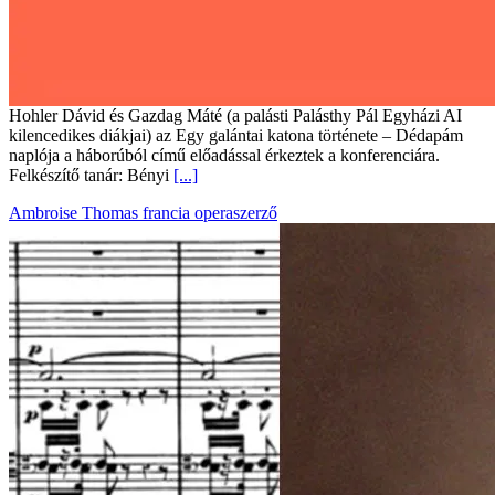
Hohler Dávid és Gazdag Máté (a palásti Palásthy Pál Egyházi AI
kilencedikes diákjai) az Egy galántai katona története – Dédapám
naplója a háborúból című előadással érkeztek a konferenciára.
Felkészítő tanár: Bényi
[...]
Ambroise Thomas francia operaszerző