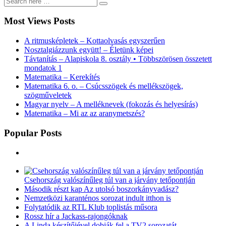
Most Views Posts
A ritmusképletek – Kottaolvasás egyszerűen
Nosztalgiázzunk együtt! – Életünk képei
Távtanítás – Alapiskola 8. osztály • Többszörösen összetett
mondatok 1
Matematika – Kerekítés
Matematika 6. o. – Csúcsszögek és mellékszögek,
szögműveletek
Magyar nyelv – A melléknevek (fokozás és helyesírás)
Matematika – Mi az az aranymetszés?
Popular Posts
Csehország valószínűleg túl van a járvány tetőpontján
Második részt kap Az utolsó boszorkányvadász?
Nemzetközi karanténos sorozat indult itthon is
Folytatódik az RTL Klub toplistás műsora
Rossz hír a Jackass-rajongóknak
A Linda készítőjével dobják fel a TV2 sorozatát