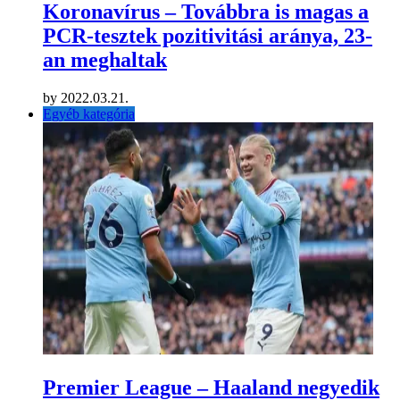
Koronavírus – Továbbra is magas a
PCR-tesztek pozitivitási aránya, 23-
an meghaltak
by
2022.03.21.
Egyéb kategória
Premier League – Haaland negyedik