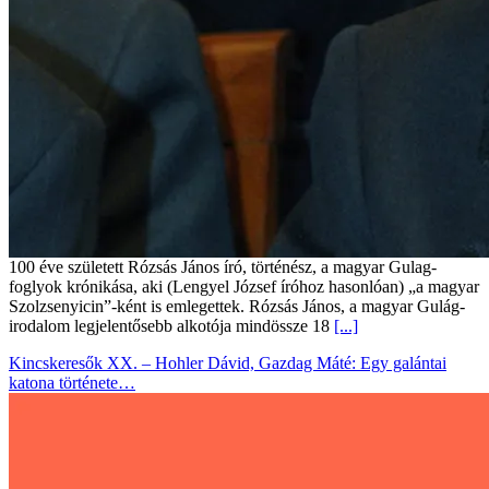
100 éve született Rózsás János író, történész, a magyar Gulag-
foglyok krónikása, aki (Lengyel József íróhoz hasonlóan) „a magyar
Szolzsenyicin”-ként is emlegettek. Rózsás János, a magyar Gulág-
irodalom legjelentősebb alkotója mindössze 18
[...]
Kincskeresők XX. – Hohler Dávid, Gazdag Máté: Egy galántai
katona története…