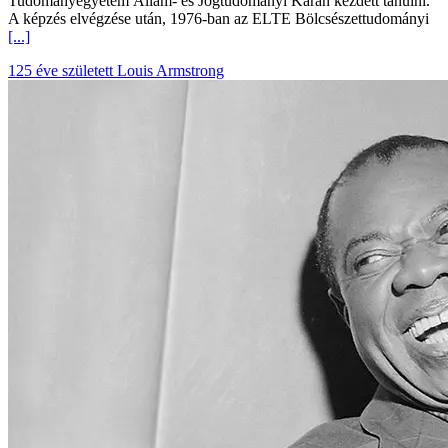
Tudományegyetem Állam- és Jogtudományi Karán kezdett tanulni.
A képzés elvégzése után, 1976-ban az ELTE Bölcsészettudományi
[...]
125 éve született Louis Armstrong