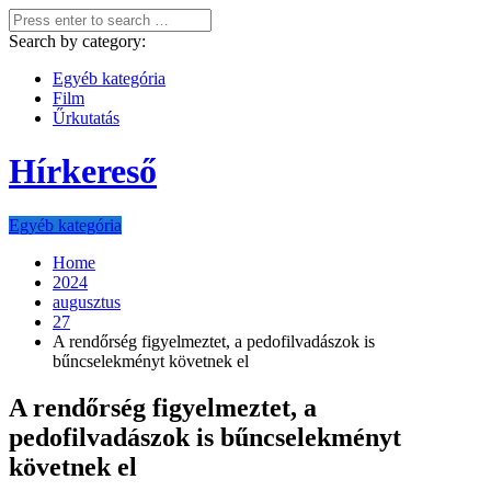
Search by category:
Egyéb kategória
Film
Űrkutatás
Hírkereső
Egyéb kategória
Home
2024
augusztus
27
A rendőrség figyelmeztet, a pedofilvadászok is
bűncselekményt követnek el
A rendőrség figyelmeztet, a
pedofilvadászok is bűncselekményt
követnek el