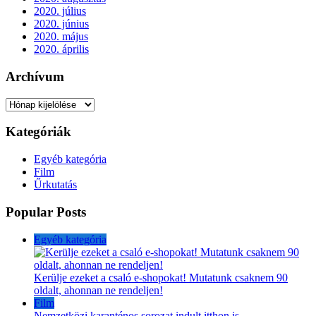
2020. július
2020. június
2020. május
2020. április
Archívum
Archívum
Kategóriák
Egyéb kategória
Film
Űrkutatás
Popular Posts
Egyéb kategória
Kerülje ezeket a csaló e-shopokat! Mutatunk csaknem 90
oldalt, ahonnan ne rendeljen!
Film
Nemzetközi karanténos sorozat indult itthon is