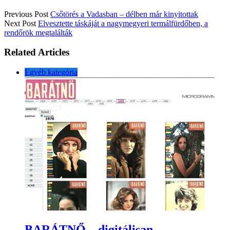
Previous Post
Csőtörés a Vadasban – délben már kinyitottak
Next Post
Elvesztette táskáját a nagymegyeri termálfürdőben, a
rendőrök megtalálták
Related Articles
Egyéb kategória
BARÁTNŐ – digitálisan