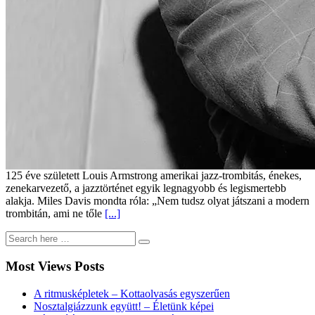
125 éve született Louis Armstrong amerikai jazz-trombitás, énekes,
zenekarvezető, a jazztörténet egyik legnagyobb és legismertebb
alakja. Miles Davis mondta róla: „Nem tudsz olyat játszani a modern
trombitán, ami ne tőle
[...]
Most Views Posts
A ritmusképletek – Kottaolvasás egyszerűen
Nosztalgiázzunk együtt! – Életünk képei