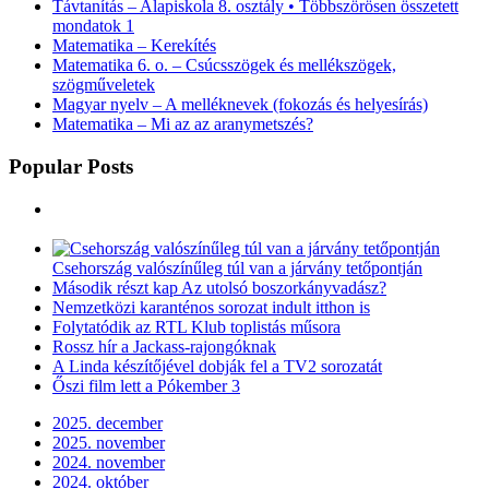
Távtanítás – Alapiskola 8. osztály • Többszörösen összetett
mondatok 1
Matematika – Kerekítés
Matematika 6. o. – Csúcsszögek és mellékszögek,
szögműveletek
Magyar nyelv – A melléknevek (fokozás és helyesírás)
Matematika – Mi az az aranymetszés?
Popular Posts
Csehország valószínűleg túl van a járvány tetőpontján
Második részt kap Az utolsó boszorkányvadász?
Nemzetközi karanténos sorozat indult itthon is
Folytatódik az RTL Klub toplistás műsora
Rossz hír a Jackass-rajongóknak
A Linda készítőjével dobják fel a TV2 sorozatát
Őszi film lett a Pókember 3
2025. december
2025. november
2024. november
2024. október