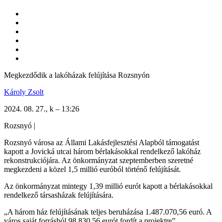
Megkezdődik a lakóházak felújítása Rozsnyón
Károly Zsolt
2024. 08. 27., k – 13:26
Rozsnyó
|
Rozsnyó városa az Állami Lakásfejlesztési Alapból támogatást
kapott a Jovická utcai három bérlakásokkal rendelkező lakóház
rekonstrukciójára. Az önkormányzat szeptemberben szeretné
megkezdeni a közel 1,5 millió euróból történő felújítását.
Az önkormányzat mintegy 1,39 millió eurót kapott a bérlakásokkal
rendelkező társasházak felújítására.
„A három ház felújításának teljes beruházása 1.487.070,56 euró. A
város saját forrásból 98.830,56 eurót fordít a projektre”