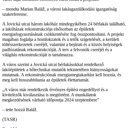
– mondta Marian Baláž, a városi lakásgazdálkodási igazgatóság
szakreferense.
A Jovická utcai három lakóház mindegyikében 24 bérlakás található,
a lakóházak rekonstrukciója elsősorban az épületek
energiafogyasztásának csökkentésére fog összpontosítani. A projekt
magában foglalja a homlokzatok és a tetők szigetelését, a kerületi
töltésszerkezetek cseréjét, valamint a bejárati és a közös helyiségek
padlózatának rekonstrukcióját. A terv a felvonók cseréjét és a
világítás rekonstrukcióját is tartalmazza.
A város szerint a Jovická utcai bérlakásokkal rendelkező
lakóépületek a hőtechnikai mutatók tekintetében hiányosságokat
mutatnak. A rekonstrukciónak energiamegtakarítást kell hoznia, és
meg kell hosszabbítania az épületek élettartamát.
„A város már rendelkezik érvényes építési engedéllyel és a
kivitelezők kiválasztása is megtörtént. A munkálatok
megkezdésének várható időpontja 2024 szeptembere”
– tette hozzá Baláž.
(TASR)