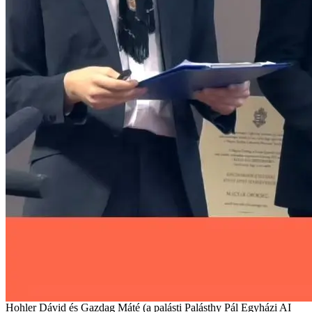
Hohler Dávid és Gazdag Máté (a palásti Palásthy Pál Egyházi AI