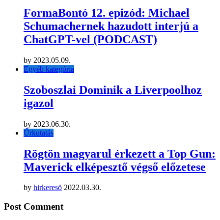
FormaBontó 12. epizód: Michael
Schumachernek hazudott interjú a
ChatGPT-vel (PODCAST)
by
2023.05.09.
Egyéb kategória
Szoboszlai Dominik a Liverpoolhoz
igazol
by
2023.06.30.
Űrkutatás
Rögtön magyarul érkezett a Top Gun:
Maverick elképesztő végső előzetese
by
hirkeresö
2022.03.30.
Post Comment