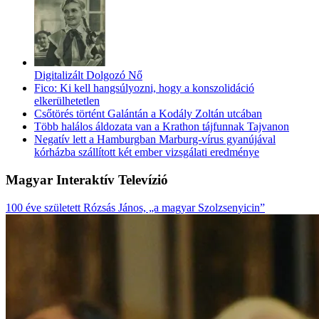
Digitalizált Dolgozó Nő
Fico: Ki kell hangsúlyozni, hogy a konszolidáció
elkerülhetetlen
Csőtörés történt Galántán a Kodály Zoltán utcában
Több halálos áldozata van a Krathon tájfunnak Tajvanon
Negatív lett a Hamburgban Marburg-vírus gyanújával
kórházba szállított két ember vizsgálati eredménye
Magyar Interaktív Televízió
100 éve született Rózsás János, „a magyar Szolzsenyicin”