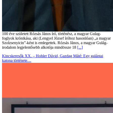
100 éve született Rózsás János író, történész, a magyar Gulag-
foglyok krónikása, aki (Lengyel József íróhoz hasonlóan) „a magyar
Szolzsenyicin”-ként is emlegettek. Rózsás János, a magyar Gulág-
irodalom legjelentősebb alkotója mindössze 18
[...]
Kincskeresők XX. – Hohler Dávid, Gazdag Máté: Egy galántai
katona története…