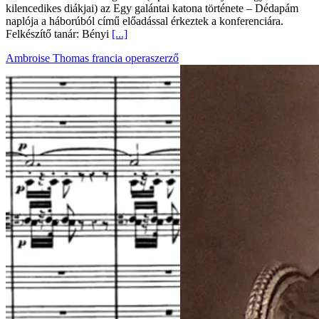
kilencedikes diákjai) az Egy galántai katona története – Dédapám
naplója a háborúból című előadással érkeztek a konferenciára.
Felkészítő tanár: Bényi
[...]
Ambroise Thomas francia operaszerző