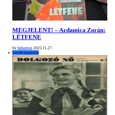
MEGJELENT! – Ardamica Zorán:
LÉTFENE
by
hirkeresö
2025.11.27.
Egyéb kategória