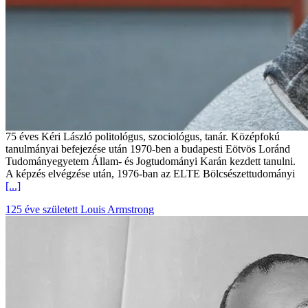
75 éves Kéri László politológus, szociológus, tanár. Középfokú
tanulmányai befejezése után 1970-ben a budapesti Eötvös Loránd
Tudományegyetem Állam- és Jogtudományi Karán kezdett tanulni.
A képzés elvégzése után, 1976-ban az ELTE Bölcsészettudományi
[...]
125 éve született Louis Armstrong