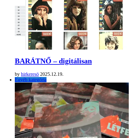
BARÁTNŐ – digitálisan
by
hirkeresö
2025.12.19.
Egyéb kategória