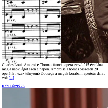
Charles Louis Ambroise Thomas francia operaszerző 215 éve látta
meg a napvilágot ezen a napon. Ambroise Thomas összesen 20
operát írt, ezek túlnyomó többsége a maguk korában repertoár darab
volt
[...]
Kéri László 75