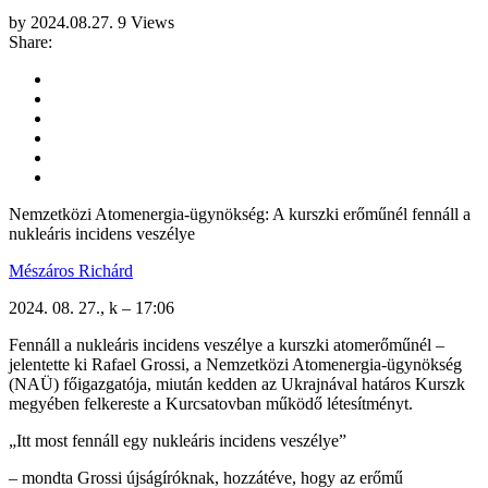
by
2024.08.27.
9 Views
Share:
Nemzetközi Atomenergia-ügynökség: A kurszki erőműnél fennáll a
nukleáris incidens veszélye
Mészáros Richárd
2024. 08. 27., k – 17:06
Fennáll a nukleáris incidens veszélye a kurszki atomerőműnél –
jelentette ki Rafael Grossi, a Nemzetközi Atomenergia-ügynökség
(NAÜ) főigazgatója, miután kedden az Ukrajnával határos Kurszk
megyében felkereste a Kurcsatovban működő létesítményt.
„Itt most fennáll egy nukleáris incidens veszélye”
– mondta Grossi újságíróknak, hozzátéve, hogy az erőmű