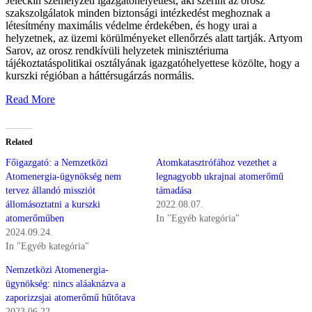
Jeleckih személyzeti igazgatóhelyettest, aki szerint az orosz
szakszolgálatok minden biztonsági intézkedést meghoznak a
létesítmény maximális védelme érdekében, és hogy urai a
helyzetnek, az üzemi körülményeket ellenőrzés alatt tartják. Artyom
Sarov, az orosz rendkívüli helyzetek minisztériuma
tájékoztatáspolitikai osztályának igazgatóhelyettese közölte, hogy a
kurszki régióban a háttérsugárzás normális.
Read More
Related
Főigazgató: a Nemzetközi
Atomkatasztrófához vezethet a
Atomenergia-ügynökség nem
legnagyobb ukrajnai atomerőmű
tervez állandó missziót
támadása
állomásoztatni a kurszki
2022.08.07.
atomerőműben
In "Egyéb kategória"
2024.09.24.
In "Egyéb kategória"
Nemzetközi Atomenergia-
ügynökség: nincs aláaknázva a
zaporizzsjai atomerőmű hűtőtava
2023.06.22.