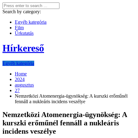
Search by category:
Egyéb kategória
Film
Űrkutatás
Hírkereső
Egyéb kategória
Home
2024
augusztus
27
Nemzetközi Atomenergia-ügynökség: A kurszki erőműnél
fennáll a nukleáris incidens veszélye
Nemzetközi Atomenergia-ügynökség: A
kurszki erőműnél fennáll a nukleáris
incidens veszélye