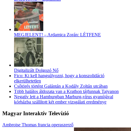
MEGJELENT! – Ardamica Zorán: LÉTFENE
Digitalizált Dolgozó Nő
Fico: Ki kell hangsúlyozni, hogy a konszolidáció
elkerülhetetlen
Csőtörés történt Galántán a Kodály Zoltán utcában
Több halálos áldozata van a Krathon tájfunnak Tajvanon
Negatív lett a Hamburgban Marburg-vírus gyanújával
kórházba szállított két ember vizsgálati eredménye
Magyar Interaktív Televízió
Ambroise Thomas francia operaszerző