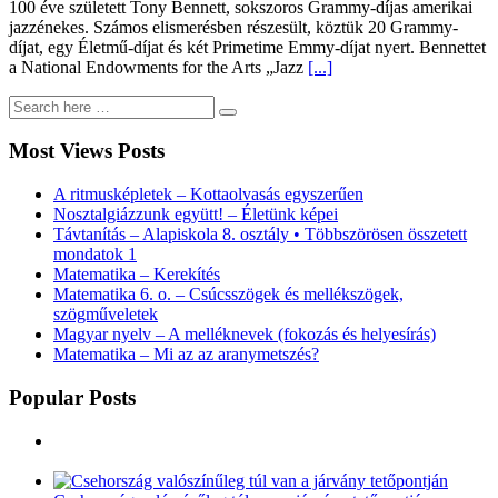
100 éve született Tony Bennett, sokszoros Grammy-díjas amerikai
jazzénekes. Számos elismerésben részesült, köztük 20 Grammy-
díjat, egy Életmű-díjat és két Primetime Emmy-díjat nyert. Bennettet
a National Endowments for the Arts „Jazz
[...]
Most Views Posts
A ritmusképletek – Kottaolvasás egyszerűen
Nosztalgiázzunk együtt! – Életünk képei
Távtanítás – Alapiskola 8. osztály • Többszörösen összetett
mondatok 1
Matematika – Kerekítés
Matematika 6. o. – Csúcsszögek és mellékszögek,
szögműveletek
Magyar nyelv – A melléknevek (fokozás és helyesírás)
Matematika – Mi az az aranymetszés?
Popular Posts