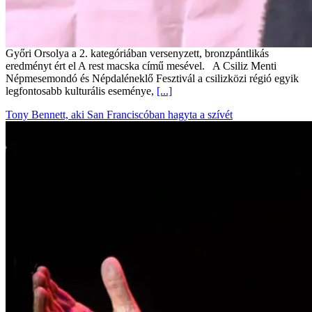
Győri Orsolya a 2. kategóriában versenyzett, bronzpántlikás
eredményt ért el A rest macska című mesével. A Csiliz Menti
Népmesemondó és Népdaléneklő Fesztivál a csilizközi régió egyik
legfontosabb kulturális eseménye,
[...]
Tony Bennett, aki San Franciscóban hagyta a szívét