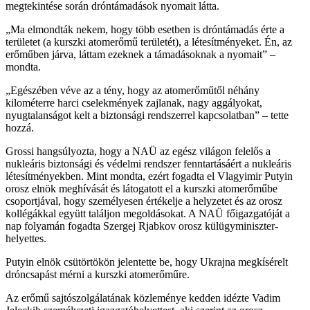
megtekintése során dróntámadások nyomait látta.
„Ma elmondták nekem, hogy több esetben is dróntámadás érte a
területet (a kurszki atomerőmű területét), a létesítményeket. Én, az
erőműben járva, láttam ezeknek a támadásoknak a nyomait” –
mondta.
„Egészében véve az a tény, hogy az atomerőműtől néhány
kilométerre harci cselekmények zajlanak, nagy aggályokat,
nyugtalanságot kelt a biztonsági rendszerrel kapcsolatban” – tette
hozzá.
Grossi hangsúlyozta, hogy a NAÜ az egész világon felelős a
nukleáris biztonsági és védelmi rendszer fenntartásáért a nukleáris
létesítményekben. Mint mondta, ezért fogadta el Vlagyimir Putyin
orosz elnök meghívását és látogatott el a kurszki atomerőműbe
csoportjával, hogy személyesen értékelje a helyzetet és az orosz
kollégákkal együtt találjon megoldásokat. A NAÜ főigazgatóját a
nap folyamán fogadta Szergej Rjabkov orosz külügyminiszter-
helyettes.
Putyin elnök csütörtökön jelentette be, hogy Ukrajna megkísérelt
dróncsapást mérni a kurszki atomerőműre.
Az erőmű sajtószolgálatának közleménye kedden idézte Vadim