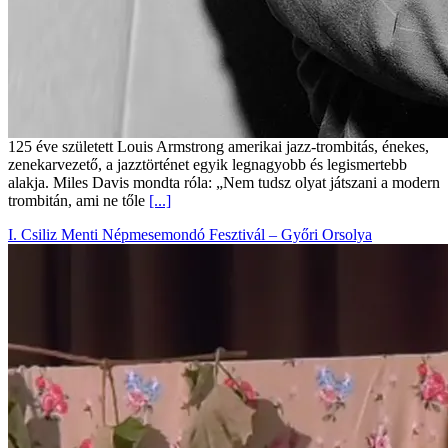
125 éve született Louis Armstrong amerikai jazz-trombitás, énekes,
zenekarvezető, a jazztörténet egyik legnagyobb és legismertebb
alakja. Miles Davis mondta róla: „Nem tudsz olyat játszani a modern
trombitán, ami ne tőle
[...]
I. Csiliz Menti Népmesemondó Fesztivál – Győri Orsolya