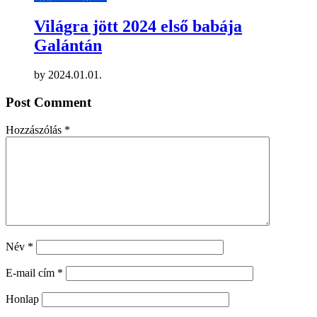
Világra jött 2024 első babája
Galántán
by
2024.01.01.
Post Comment
Hozzászólás
*
Név
*
E-mail cím
*
Honlap