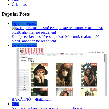
Film
Űrkutatás
Popular Posts
Egyéb kategória
Kerülje ezeket a csaló e-shopokat! Mutatunk csaknem 90
oldalt, ahonnan ne rendeljen!
Egyéb kategória
BARÁTNŐ – digitálisan
Film
Nemzetközi karanténos sorozat indult itthon is