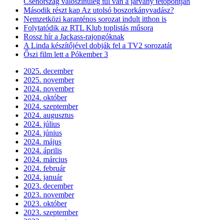
Csehország valószínűleg túl van a járvány tetőpontján
Második részt kap Az utolsó boszorkányvadász?
Nemzetközi karanténos sorozat indult itthon is
Folytatódik az RTL Klub toplistás műsora
Rossz hír a Jackass-rajongóknak
A Linda készítőjével dobják fel a TV2 sorozatát
Őszi film lett a Pókember 3
2025. december
2025. november
2024. november
2024. október
2024. szeptember
2024. augusztus
2024. július
2024. június
2024. május
2024. április
2024. március
2024. február
2024. január
2023. december
2023. november
2023. október
2023. szeptember