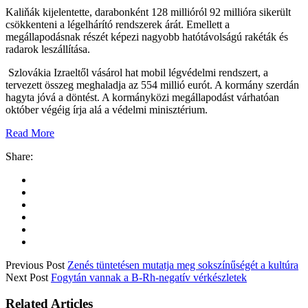
Kaliňák kijelentette, darabonként 128 millióról 92 millióra sikerült
csökkenteni a légelhárító rendszerek árát. Emellett a
megállapodásnak részét képezi nagyobb hatótávolságú rakéták és
radarok leszállítása.
Szlovákia Izraeltől vásárol hat mobil légvédelmi rendszert, a
tervezett összeg meghaladja az 554 millió eurót. A kormány szerdán
hagyta jóvá a döntést. A kormányközi megállapodást várhatóan
október végéig írja alá a védelmi minisztérium.
Read More
Share:
Previous Post
Zenés tüntetésen mutatja meg sokszínűségét a kultúra
Next Post
Fogytán vannak a B-Rh-negatív vérkészletek
Related Articles