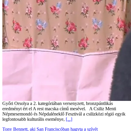
Győri Orsolya a 2. kategóriában versenyzett, bronzpántlikás
eredményt ért el A rest macska című mesével. A Csiliz Menti
Népmesemondó és Népdaléneklő Fesztivál a csilizközi régió egyik
legfontosabb kulturális eseménye,
[...]
Tony Bennett, aki San Franciscóban hagyta a szívét