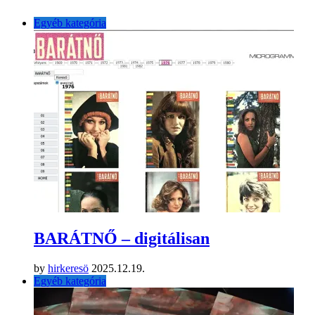
Egyéb kategória
BARÁTNŐ – digitálisan
by
hirkeresö
2025.12.19.
Egyéb kategória