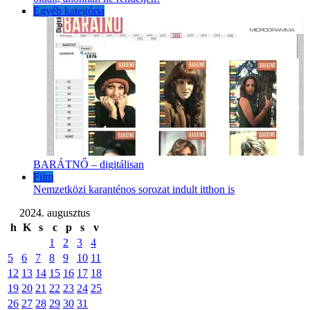
Egyéb kategória
BARÁTNŐ – digitálisan
Film
Nemzetközi karanténos sorozat indult itthon is
2024. augusztus
h
K
s
c
p
s
v
1
2
3
4
5
6
7
8
9
10
11
12
13
14
15
16
17
18
19
20
21
22
23
24
25
26
27
28
29
30
31