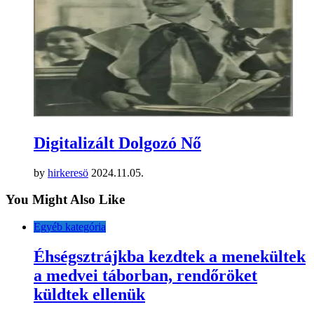
Digitalizált Dolgozó Nő
by
hirkeresö
2024.11.05.
You Might Also Like
Egyéb kategória
Éhségsztrájkba kezdtek a menekültek
a medvei táborban, rendőröket
küldtek ellenük