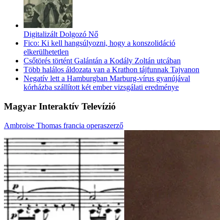
Digitalizált Dolgozó Nő
Fico: Ki kell hangsúlyozni, hogy a konszolidáció
elkerülhetetlen
Csőtörés történt Galántán a Kodály Zoltán utcában
Több halálos áldozata van a Krathon tájfunnak Tajvanon
Negatív lett a Hamburgban Marburg-vírus gyanújával
kórházba szállított két ember vizsgálati eredménye
Magyar Interaktív Televízió
Ambroise Thomas francia operaszerző