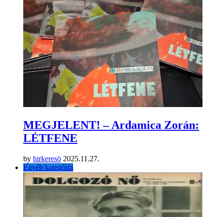
MEGJELENT! – Ardamica Zorán:
LÉTFENE
by
hirkeresö
2025.11.27.
Egyéb kategória