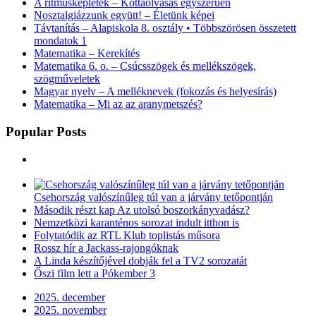
A ritmusképletek – Kottaolvasás egyszerűen
Nosztalgiázzunk együtt! – Életünk képei
Távtanítás – Alapiskola 8. osztály • Többszörösen összetett
mondatok 1
Matematika – Kerekítés
Matematika 6. o. – Csúcsszögek és mellékszögek,
szögműveletek
Magyar nyelv – A melléknevek (fokozás és helyesírás)
Matematika – Mi az az aranymetszés?
Popular Posts
Csehország valószínűleg túl van a járvány tetőpontján
Második részt kap Az utolsó boszorkányvadász?
Nemzetközi karanténos sorozat indult itthon is
Folytatódik az RTL Klub toplistás műsora
Rossz hír a Jackass-rajongóknak
A Linda készítőjével dobják fel a TV2 sorozatát
Őszi film lett a Pókember 3
2025. december
2025. november