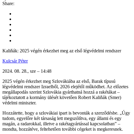
Share:
Kaliňák: 2025 végén érkezhet meg az első légvédelmi rendszer
Kulcsár Péter
2024. 08. 28., sze – 14:48
2025 végén érkezhet meg Szlovákiába az első, Barak típusú
légvédelmi rendszer Izraelből, 2026 elejétől működhet. Az előzetes
megállapodás szerint Szlovákia gyárthatná hozzá a rakétákat –
tájékoztatott a kormány ülését követően Robert Kaliňák (Smer)
védelmi miniszter.
Hozzátette, hogy a szlovákiai ipart is bevonták a szerződésbe. „Úgy
tudom, egyelőre két társaság lett megszólítva, egy állami és egy
magán, a radarokkal, illetve a rakétagyártással kapcsolatban” –
mondta, hozzátéve, feltehetően további cégeket is megkeresnek.