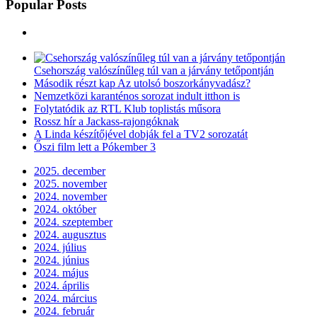
Popular Posts
Csehország valószínűleg túl van a járvány tetőpontján
Második részt kap Az utolsó boszorkányvadász?
Nemzetközi karanténos sorozat indult itthon is
Folytatódik az RTL Klub toplistás műsora
Rossz hír a Jackass-rajongóknak
A Linda készítőjével dobják fel a TV2 sorozatát
Őszi film lett a Pókember 3
2025. december
2025. november
2024. november
2024. október
2024. szeptember
2024. augusztus
2024. július
2024. június
2024. május
2024. április
2024. március
2024. február