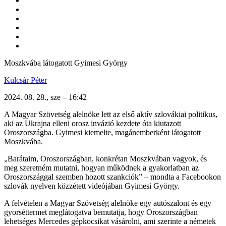
Moszkvába látogatott Gyimesi György
Kulcsár Péter
2024. 08. 28., sze – 16:42
A Magyar Szövetség alelnöke lett az első aktív szlovákiai politikus,
aki az Ukrajna elleni orosz invázió kezdete óta kiutazott
Oroszországba. Gyimesi kiemelte, magánemberként látogatott
Moszkvába.
„Barátaim, Oroszországban, konkrétan Moszkvában vagyok, és
meg szeretném mutatni, hogyan működnek a gyakorlatban az
Oroszországgal szemben hozott szankciók” – mondta a Facebookon
szlovák nyelven közzétett videójában Gyimesi György.
A felvételen a Magyar Szövetség alelnöke egy autószalont és egy
gyorséttermet meglátogatva bemutatja, hogy Oroszországban
lehetséges Mercedes gépkocsikat vásárolni, ami szerinte a németek