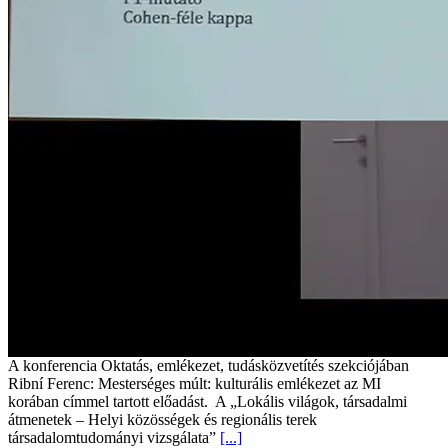
A konferencia Oktatás, emlékezet, tudásközvetítés szekciójában
Ribní Ferenc: Mesterséges múlt: kulturális emlékezet az MI
korában címmel tartott előadást. A „Lokális világok, társadalmi
átmenetek – Helyi közösségek és regionális terek
társadalomtudományi vizsgálata”
[...]