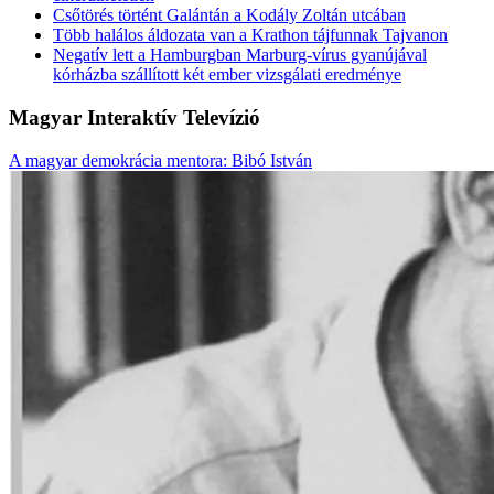
Csőtörés történt Galántán a Kodály Zoltán utcában
Több halálos áldozata van a Krathon tájfunnak Tajvanon
Negatív lett a Hamburgban Marburg-vírus gyanújával
kórházba szállított két ember vizsgálati eredménye
Magyar Interaktív Televízió
A magyar demokrácia mentora: Bibó István