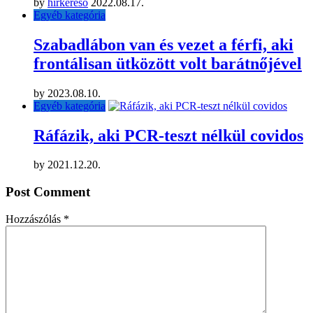
by
hirkeresö
2022.08.17.
Egyéb kategória
Szabadlábon van és vezet a férfi, aki
frontálisan ütközött volt barátnőjével
by
2023.08.10.
Egyéb kategória
Ráfázik, aki PCR-teszt nélkül covidos
by
2021.12.20.
Post Comment
Hozzászólás
*