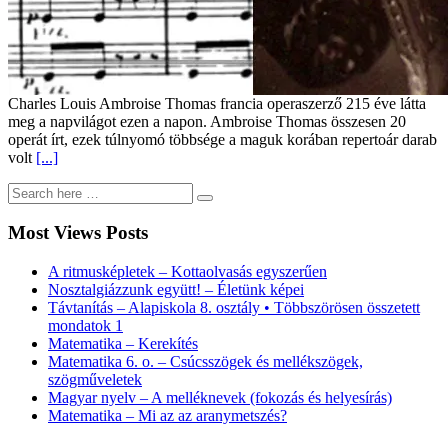
Charles Louis Ambroise Thomas francia operaszerző 215 éve látta
meg a napvilágot ezen a napon. Ambroise Thomas összesen 20
operát írt, ezek túlnyomó többsége a maguk korában repertoár darab
volt
[...]
Most Views Posts
A ritmusképletek – Kottaolvasás egyszerűen
Nosztalgiázzunk együtt! – Életünk képei
Távtanítás – Alapiskola 8. osztály • Többszörösen összetett
mondatok 1
Matematika – Kerekítés
Matematika 6. o. – Csúcsszögek és mellékszögek,
szögműveletek
Magyar nyelv – A melléknevek (fokozás és helyesírás)
Matematika – Mi az az aranymetszés?