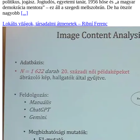
politikus, jogász. Jogtudós, egyetemi tanár, 1956 hőse és „a magyar
demokrácia mentora” – ez áll a szegedi mellszobrán. De ha ötször
nagyobb
[...]
Lokális világok, társadalmi átmenetek – Ribní Ferenc