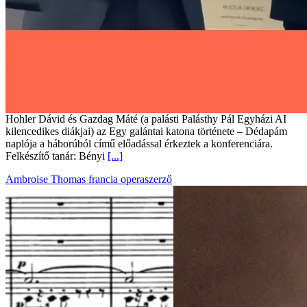
Hohler Dávid és Gazdag Máté (a palásti Palásthy Pál Egyházi AI
kilencedikes diákjai) az Egy galántai katona története – Dédapám
naplója a háborúból című előadással érkeztek a konferenciára.
Felkészítő tanár: Bényi
[...]
Ambroise Thomas francia operaszerző