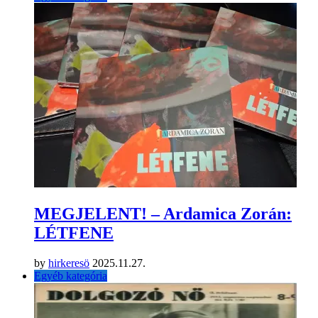
MEGJELENT! – Ardamica Zorán:
LÉTFENE
by
hirkeresö
2025.11.27.
Egyéb kategória