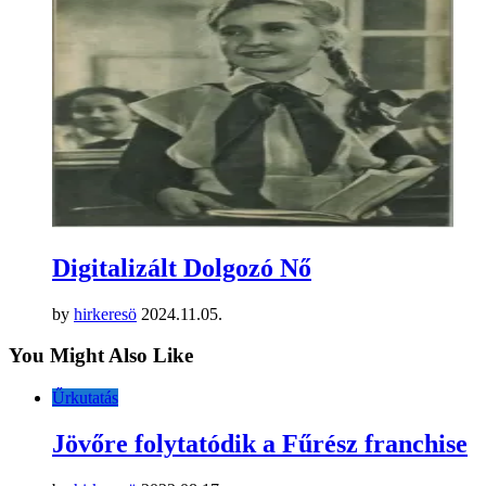
Digitalizált Dolgozó Nő
by
hirkeresö
2024.11.05.
You Might Also Like
Űrkutatás
Jövőre folytatódik a Fűrész franchise