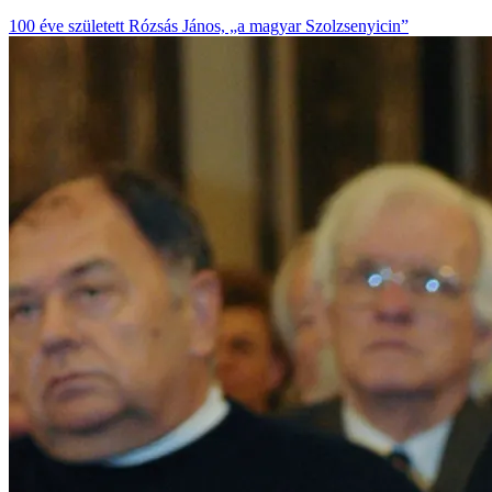
100 éve született Rózsás János, „a magyar Szolzsenyicin”