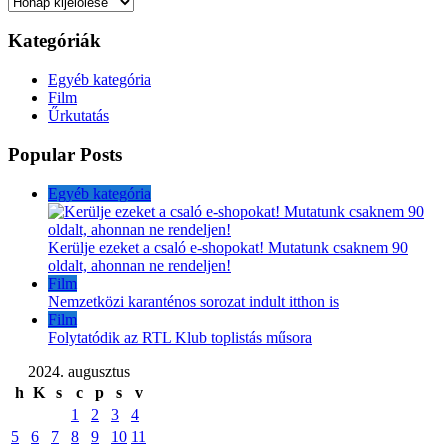
Archívum
Kategóriák
Egyéb kategória
Film
Űrkutatás
Popular Posts
Egyéb kategória
Kerülje ezeket a csaló e-shopokat! Mutatunk csaknem 90
oldalt, ahonnan ne rendeljen!
Film
Nemzetközi karanténos sorozat indult itthon is
Film
Folytatódik az RTL Klub toplistás műsora
2024. augusztus
h
K
s
c
p
s
v
1
2
3
4
5
6
7
8
9
10
11