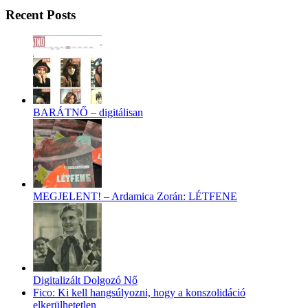
Recent Posts
BARÁTNŐ – digitálisan
MEGJELENT! – Ardamica Zorán: LÉTFENE
Digitalizált Dolgozó Nő
Fico: Ki kell hangsúlyozni, hogy a konszolidáció
elkerülhetetlen