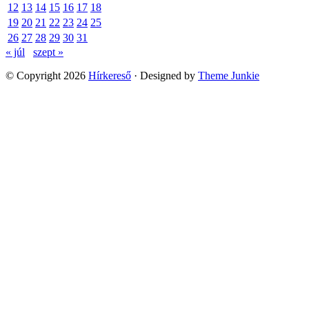
12
13
14
15
16
17
18
19
20
21
22
23
24
25
26
27
28
29
30
31
« júl
szept »
© Copyright 2026
Hírkereső
· Designed by
Theme Junkie