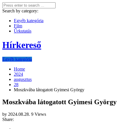
Search by category:
Egyéb kategória
Film
Űrkutatás
Hírkereső
Egyéb kategória
Home
2024
augusztus
28
Moszkvába látogatott Gyimesi György
Moszkvába látogatott Gyimesi György
by
2024.08.28.
9 Views
Share: