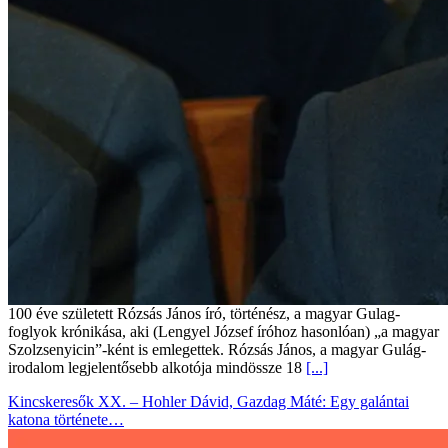
100 éve született Rózsás János író, történész, a magyar Gulag-
foglyok krónikása, aki (Lengyel József íróhoz hasonlóan) „a magyar
Szolzsenyicin”-ként is emlegettek. Rózsás János, a magyar Gulág-
irodalom legjelentősebb alkotója mindössze 18
[...]
Kincskeresők XX. – Hohler Dávid, Gazdag Máté: Egy galántai
katona története…