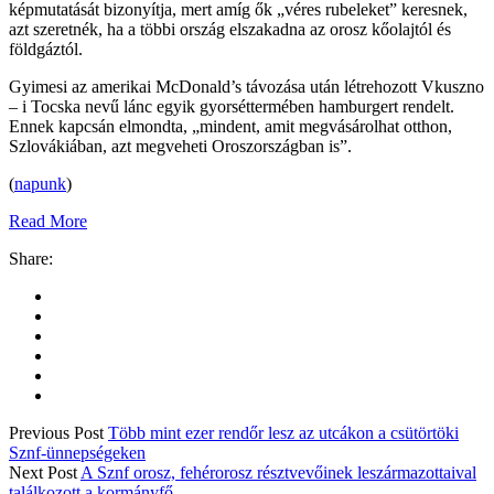
képmutatását bizonyítja, mert amíg ők „véres rubeleket” keresnek,
azt szeretnék, ha a többi ország elszakadna az orosz kőolajtól és
földgáztól.
Gyimesi az amerikai McDonald’s távozása után létrehozott Vkuszno
– i Tocska nevű lánc egyik gyorséttermében hamburgert rendelt.
Ennek kapcsán elmondta, „mindent, amit megvásárolhat otthon,
Szlovákiában, azt megveheti Oroszországban is”.
(
napunk
)
Read More
Share:
Previous Post
Több mint ezer rendőr lesz az utcákon a csütörtöki
Sznf-ünnepségeken
Next Post
A Sznf orosz, fehérorosz résztvevőinek leszármazottaival
találkozott a kormányfő