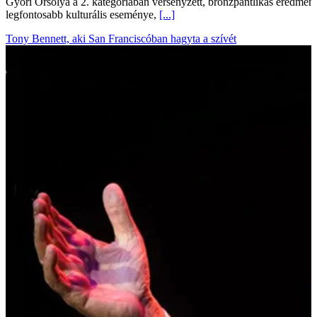
Győri Orsolya a 2. kategóriában versenyzett, bronzpántlikás eredmén
legfontosabb kulturális eseménye,
[...]
Tony Bennett, aki San Franciscóban hagyta a szívét