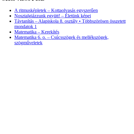
A ritmusképletek – Kottaolvasás egyszerűen
Nosztalgiázzunk együtt! – Életünk képei
Távtanítás – Alapiskola 8. osztály • Többszörösen összetett
mondatok 1
Matematika – Kerekítés
Matematika 6. o. – Csúcsszögek és mellékszögek,
szögműveletek
Magyar nyelv – A melléknevek (fokozás és helyesírás)
Matematika – Mi az az aranymetszés?
Popular Posts
Csehország valószínűleg túl van a járvány tetőpontján
Második részt kap Az utolsó boszorkányvadász?
Nemzetközi karanténos sorozat indult itthon is
Folytatódik az RTL Klub toplistás műsora
Rossz hír a Jackass-rajongóknak
A Linda készítőjével dobják fel a TV2 sorozatát
Őszi film lett a Pókember 3