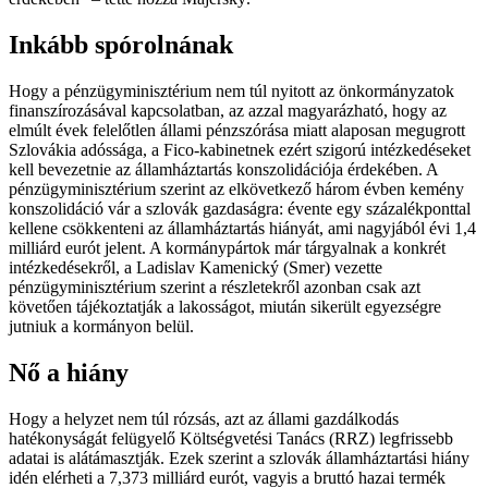
Inkább spórolnának
Hogy a pénzügyminisztérium nem túl nyitott az önkormányzatok
finanszírozásával kapcsolatban, az azzal magyarázható, hogy az
elmúlt évek felelőtlen állami pénzszórása miatt alaposan megugrott
Szlovákia adóssága, a Fico-kabinetnek ezért szigorú intézkedéseket
kell bevezetnie az államháztartás konszolidációja érdekében. A
pénzügyminisztérium szerint az elkövetkező három évben kemény
konszolidáció vár a szlovák gazdaságra: évente egy százalékponttal
kellene csökkenteni az államháztartás hiányát, ami nagyjából évi 1,4
milliárd eurót jelent. A kormánypártok már tárgyalnak a konkrét
intézkedésekről, a Ladislav Kamenický (Smer) vezette
pénzügyminisztérium szerint a részletekről azonban csak azt
követően tájékoztatják a lakosságot, miután sikerült egyezségre
jutniuk a kormányon belül.
Nő a hiány
Hogy a helyzet nem túl rózsás, azt az állami gazdálkodás
hatékonyságát felügyelő Költségvetési Tanács (RRZ) legfrissebb
adatai is alátámasztják. Ezek szerint a szlovák államháztartási hiány
idén elérheti a 7,373 milliárd eurót, vagyis a bruttó hazai termék