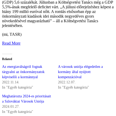
(GDP) 5,6 százalékát. Júliusban a Költségvetési Tanács még a GDP
5,5%-ának megfelelő deficitet várt. „A júliusi előrejelzéshez képest a
hiány 199 millió euróval nőtt. A romlás elsősorban épp az
önkormányzati kiadások idei második negyedéves gyors
növekedésével magyarázható” – áll a Költségvetési Tanács
jelentésében.
(mi, TASR)
Read More
Related
Az energiaválságról fognak
A városok uniója elégedetlen a
tárgyalni az önkormányzatok
kormány által nyújtott
képviselői a kormánnyal
kompenzációval
2022.11.14.
2022.12.07.
In "Egyéb kategória"
In "Egyéb kategória"
Meghatározta 2024-es prioritásait
a Szlovákiai Városok Uniója
2024.01.27.
In "Egyéb kategória"