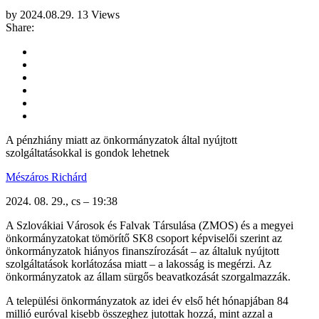
by
2024.08.29.
13 Views
Share:
A pénzhiány miatt az önkormányzatok által nyújtott
szolgáltatásokkal is gondok lehetnek
Mészáros Richárd
2024. 08. 29., cs – 19:38
A Szlovákiai Városok és Falvak Társulása (ZMOS) és a megyei
önkormányzatokat tömörítő SK8 csoport képviselői szerint az
önkormányzatok hiányos finanszírozását – az általuk nyújtott
szolgáltatások korlátozása miatt – a lakosság is megérzi. Az
önkormányzatok az állam sürgős beavatkozását szorgalmazzák.
A települési önkormányzatok az idei év első hét hónapjában 84
millió euróval kisebb összeghez jutottak hozzá, mint azzal a