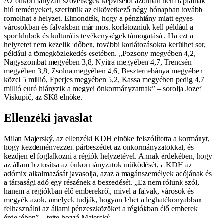
Az önkormányzati szövetségek képviselői azonban nem táplálnak
hiú reményeket, szerintük az elkövetkező négy hónapban tovább
romolhat a helyzet. Elmondták, hogy a pénzhiány miatt egyes
városokban és falvakban már most korlátozniuk kell például a
sportklubok és kulturális tevékenységek támogatását. Ha ezt a
helyzetet nem kezelik időben, további korlátozásokra kerülhet sor,
például a tömegközlekedés esetében. „Pozsony megyében 4,2,
Nagyszombat megyében 3,8, Nyitra megyében 4,7, Trencsén
megyében 3,8, Zsolna megyében 4,6, Besztercebánya megyében
közel 5 millió, Eperjes megyében 5,2, Kassa megyében pedig 4,7
millió euró hiányzik a megyei önkormányzatnak” – sorolja Jozef
Viskupič, az SK8 elnöke.
Ellenzéki javaslat
Milan Majerský, az ellenzéki KDH elnöke felszólította a kormányt,
hogy kezdeményezzen párbeszédet az önkormányzatokkal, és
kezdjen el foglalkozni a régiók helyzetével. Annak érdekében, hogy
az állam biztosítsa az önkormányzatok működését, a KDH az
adómix alkalmazását javasolja, azaz a magánszemélyek adójának és
a társasági adó egy részének a beszedését. „Ez nem rólunk szól,
hanem a régiókban élő emberekről, mivel a falvak, városok és
megyék azok, amelyek tudják, hogyan lehet a leghatékonyabban
felhasználni az állami pénzeszközöket a régiókban élő emberek
érdekében” – tette hozzá Majerský.