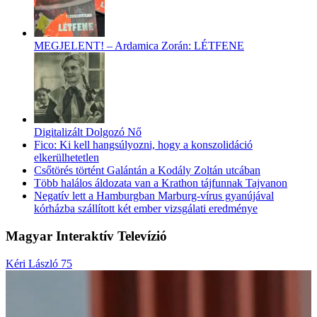
MEGJELENT! – Ardamica Zorán: LÉTFENE
Digitalizált Dolgozó Nő
Fico: Ki kell hangsúlyozni, hogy a konszolidáció
elkerülhetetlen
Csőtörés történt Galántán a Kodály Zoltán utcában
Több halálos áldozata van a Krathon tájfunnak Tajvanon
Negatív lett a Hamburgban Marburg-vírus gyanújával
kórházba szállított két ember vizsgálati eredménye
Magyar Interaktív Televízió
Kéri László 75