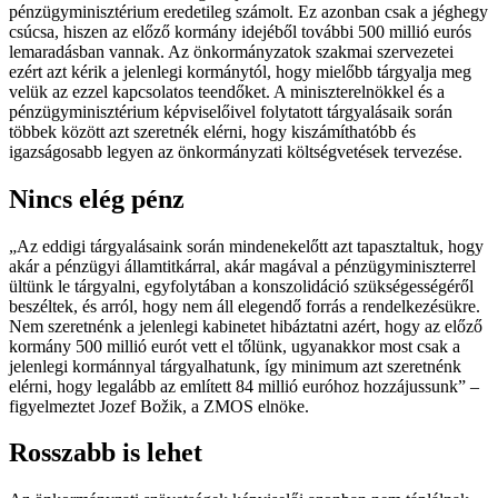
pénzügyminisztérium eredetileg számolt. Ez azonban csak a jéghegy
csúcsa, hiszen az előző kormány idejéből további 500 millió eurós
lemaradásban vannak. Az önkormányzatok szakmai szervezetei
ezért azt kérik a jelenlegi kormánytól, hogy mielőbb tárgyalja meg
velük az ezzel kapcsolatos teendőket. A miniszterelnökkel és a
pénzügyminisztérium képviselőivel folytatott tárgyalásaik során
többek között azt szeretnék elérni, hogy kiszámíthatóbb és
igazságosabb legyen az önkormányzati költségvetések tervezése.
Nincs elég pénz
„Az eddigi tárgyalásaink során mindenekelőtt azt tapasztaltuk, hogy
akár a pénzügyi államtitkárral, akár magával a pénzügyminiszterrel
ültünk le tárgyalni, egyfolytában a konszolidáció szükségességéről
beszéltek, és arról, hogy nem áll elegendő forrás a rendelkezésükre.
Nem szeretnénk a jelenlegi kabinetet hibáztatni azért, hogy az előző
kormány 500 millió eurót vett el tőlünk, ugyanakkor most csak a
jelenlegi kormánnyal tárgyalhatunk, így minimum azt szeretnénk
elérni, hogy legalább az említett 84 millió euróhoz hozzájussunk” –
figyelmeztet Jozef Božik, a ZMOS elnöke.
Rosszabb is lehet