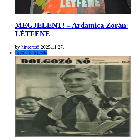
MEGJELENT! – Ardamica Zorán:
LÉTFENE
by
hirkeresö
2025.11.27.
Egyéb kategória