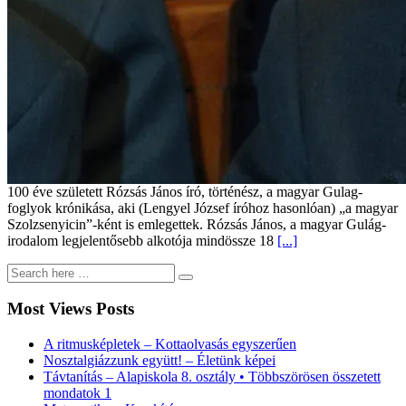
100 éve született Rózsás János író, történész, a magyar Gulag-
foglyok krónikása, aki (Lengyel József íróhoz hasonlóan) „a magyar
Szolzsenyicin”-ként is emlegettek. Rózsás János, a magyar Gulág-
irodalom legjelentősebb alkotója mindössze 18
[...]
Most Views Posts
A ritmusképletek – Kottaolvasás egyszerűen
Nosztalgiázzunk együtt! – Életünk képei
Távtanítás – Alapiskola 8. osztály • Többszörösen összetett
mondatok 1