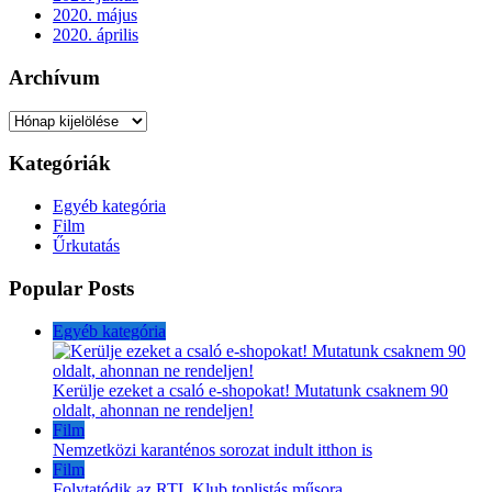
2020. május
2020. április
Archívum
Archívum
Kategóriák
Egyéb kategória
Film
Űrkutatás
Popular Posts
Egyéb kategória
Kerülje ezeket a csaló e-shopokat! Mutatunk csaknem 90
oldalt, ahonnan ne rendeljen!
Film
Nemzetközi karanténos sorozat indult itthon is
Film
Folytatódik az RTL Klub toplistás műsora