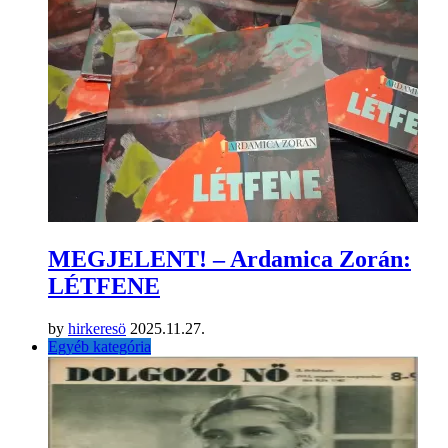
MEGJELENT! – Ardamica Zorán:
LÉTFENE
by
hirkeresö
2025.11.27.
Egyéb kategória