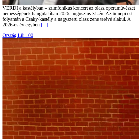
VERDI a kastélyban – szimfonikus koncert az olasz operaművészet
nemességének hangulatában 2026. augusztus 31-én. Az ünnepi est
folyamán a Csáky-kastély a nagyszerű olasz zene terévé alakul. A
2026-os év egyben
[...]
Ország Lili 100