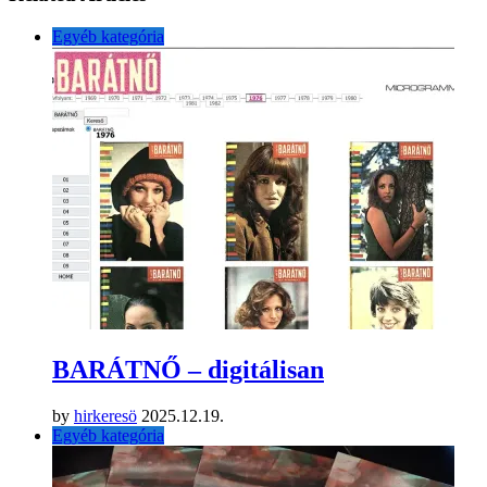
Egyéb kategória
BARÁTNŐ – digitálisan
by
hirkeresö
2025.12.19.
Egyéb kategória