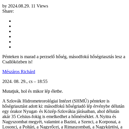
by
2024.08.29.
11 Views
Share:
Pénteken is marad a perzselő hőség, másodfokú hőségriasztás lesz a
Csallóközben is!
Mészáros Richárd
2024. 08. 29., cs – 18:55
Mutatjuk, hol és mikor lép életbe.
A Szlovák Hidrometeorológiai Intézet (SHMÚ) péntekre is
hőségriasztást adott ki: másodfokú hőségriadó lép érvénybe délután
egy órakor Nyugat- és Közép-Szlovákia járásaiban, ahol délután
akár 35 Celsius-fokig is emelkedhet a hőmérséklet. A Nyitra és
Nagyszombat megyét, valamint a Bazini, a Szenci, a Korponai, a
Losonci, a Poltári, a Nagyrőcei, a Rimaszombati, a Nagykürtösi, a