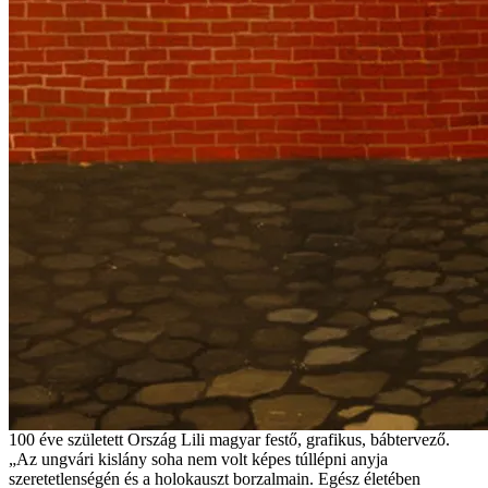
100 éve született Ország Lili magyar festő, grafikus, bábtervező.
„Az ungvári kislány soha nem volt képes túllépni anyja
szeretetlenségén és a holokauszt borzalmain. Egész életében