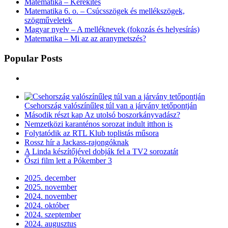
Matematika – Kerekítés
Matematika 6. o. – Csúcsszögek és mellékszögek,
szögműveletek
Magyar nyelv – A melléknevek (fokozás és helyesírás)
Matematika – Mi az az aranymetszés?
Popular Posts
Csehország valószínűleg túl van a járvány tetőpontján
Második részt kap Az utolsó boszorkányvadász?
Nemzetközi karanténos sorozat indult itthon is
Folytatódik az RTL Klub toplistás műsora
Rossz hír a Jackass-rajongóknak
A Linda készítőjével dobják fel a TV2 sorozatát
Őszi film lett a Pókember 3
2025. december
2025. november
2024. november
2024. október
2024. szeptember
2024. augusztus