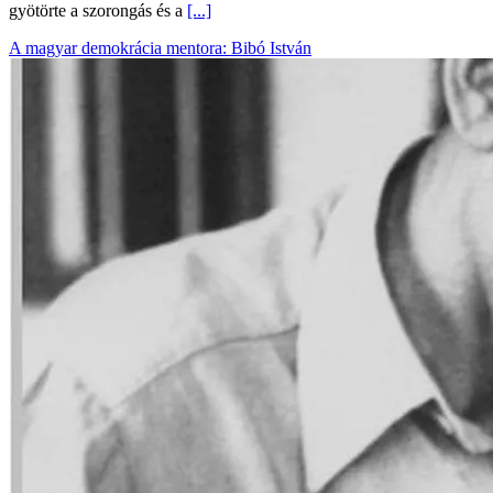
gyötörte a szorongás és a
[...]
A magyar demokrácia mentora: Bibó István