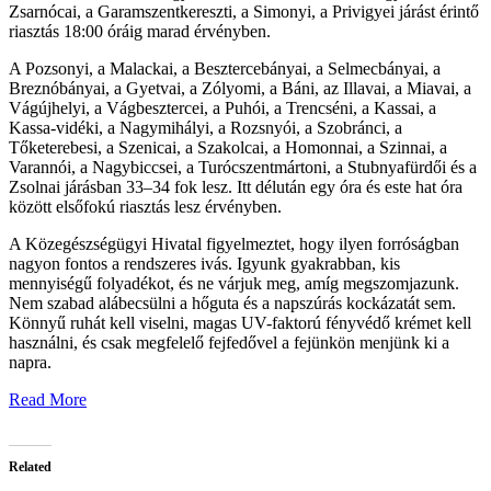
Zsarnócai, a Garamszentkereszti, a Simonyi, a Privigyei járást érintő
riasztás 18:00 óráig marad érvényben.
A Pozsonyi, a Malackai, a Besztercebányai, a Selmecbányai, a
Breznóbányai, a Gyetvai, a Zólyomi, a Báni, az Illavai, a Miavai, a
Vágújhelyi, a Vágbesztercei, a Puhói, a Trencséni, a Kassai, a
Kassa-vidéki, a Nagymihályi, a Rozsnyói, a Szobránci, a
Tőketerebesi, a Szenicai, a Szakolcai, a Homonnai, a Szinnai, a
Varannói, a Nagybiccsei, a Turócszentmártoni, a Stubnyafürdői és a
Zsolnai járásban 33–34 fok lesz. Itt délután egy óra és este hat óra
között elsőfokú riasztás lesz érvényben.
A Közegészségügyi Hivatal figyelmeztet, hogy ilyen forróságban
nagyon fontos a rendszeres ivás. Igyunk gyakrabban, kis
mennyiségű folyadékot, és ne várjuk meg, amíg megszomjazunk.
Nem szabad alábecsülni a hőguta és a napszúrás kockázatát sem.
Könnyű ruhát kell viselni, magas UV-faktorú fényvédő krémet kell
használni, és csak megfelelő fejfedővel a fejünkön menjünk ki a
napra.
Read More
Related