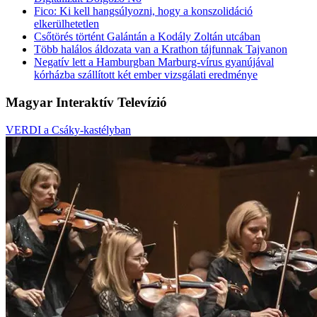
Fico: Ki kell hangsúlyozni, hogy a konszolidáció
elkerülhetetlen
Csőtörés történt Galántán a Kodály Zoltán utcában
Több halálos áldozata van a Krathon tájfunnak Tajvanon
Negatív lett a Hamburgban Marburg-vírus gyanújával
kórházba szállított két ember vizsgálati eredménye
Magyar Interaktív Televízió
VERDI a Csáky-kastélyban