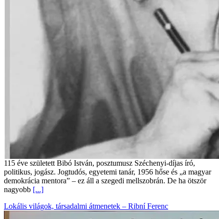
115 éve született Bibó István, posztumusz Széchenyi-díjas író,
politikus, jogász. Jogtudós, egyetemi tanár, 1956 hőse és „a magyar
demokrácia mentora” – ez áll a szegedi mellszobrán. De ha ötször
nagyobb
[...]
Lokális világok, társadalmi átmenetek – Ribní Ferenc