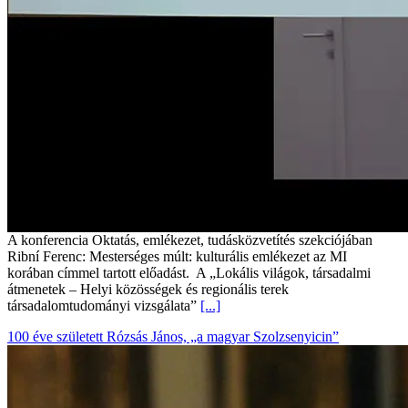
A konferencia Oktatás, emlékezet, tudásközvetítés szekciójában
Ribní Ferenc: Mesterséges múlt: kulturális emlékezet az MI
korában címmel tartott előadást. A „Lokális világok, társadalmi
átmenetek – Helyi közösségek és regionális terek
társadalomtudományi vizsgálata”
[...]
100 éve született Rózsás János, „a magyar Szolzsenyicin”