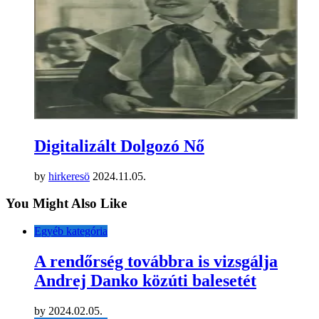
Digitalizált Dolgozó Nő
by
hirkeresö
2024.11.05.
You Might Also Like
Egyéb kategória
A rendőrség továbbra is vizsgálja
Andrej Danko közúti balesetét
by
2024.02.05.