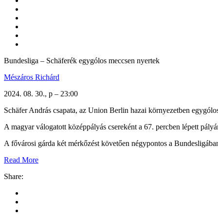
Bundesliga – Schäferék egygólos meccsen nyertek
Mészáros Richárd
2024. 08. 30., p – 23:00
Schäfer András csapata, az Union Berlin hazai környezetben egygólos
A magyar válogatott középpályás csereként a 67. percben lépett pályá
A fővárosi gárda két mérkőzést követően négypontos a Bundesligába
Read More
Share: