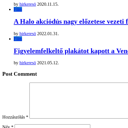
by
hirkeresö
2020.11.15.
Film
A Halo akciódús nagy előzetese vezeti
by
hirkeresö
2022.01.31.
Film
Figyelemfelkeltő plakátot kapott a Ve
by
hirkeresö
2021.05.12.
Post Comment
Hozzászólás
*
Név
*