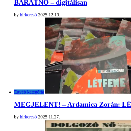
BARÁTNŐ – digitálisan
by
hirkeresö
2025.12.19.
Egyéb kategória
MEGJELENT! – Ardamica Zorán: 
by
hirkeresö
2025.11.27.