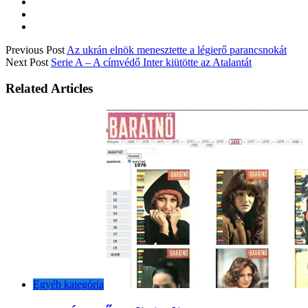
Previous Post
Az ukrán elnök menesztette a légierő parancsnokát
Next Post
Serie A – A címvédő Inter kiütötte az Atalantát
Related Articles
Egyéb kategória