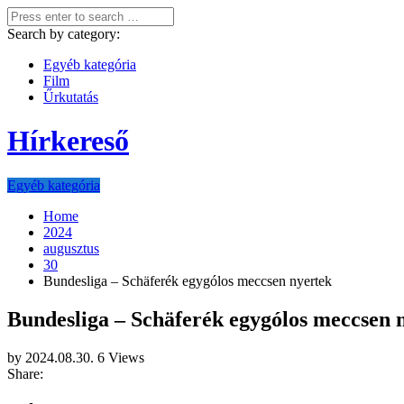
Search by category:
Egyéb kategória
Film
Űrkutatás
Hírkereső
Egyéb kategória
Home
2024
augusztus
30
Bundesliga – Schäferék egygólos meccsen nyertek
Bundesliga – Schäferék egygólos meccsen 
by
2024.08.30.
6 Views
Share: