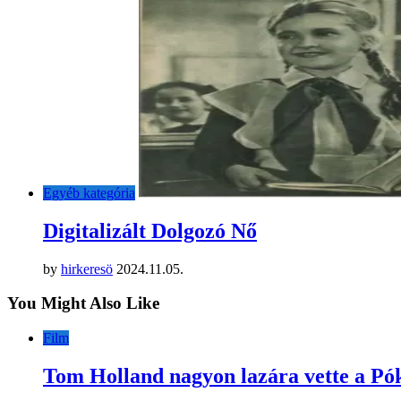
Egyéb kategória
Digitalizált Dolgozó Nő
by
hirkeresö
2024.11.05.
You Might Also Like
Film
Tom Holland nagyon lazára vette a Póke