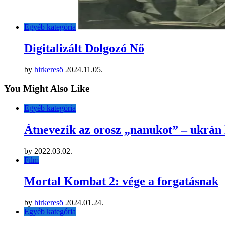
Egyéb kategória
Digitalizált Dolgozó Nő
by
hirkeresö
2024.11.05.
You Might Also Like
Egyéb kategória
Átnevezik az orosz „nanukot” – ukrán 
by
2022.03.02.
Film
Mortal Kombat 2: vége a forgatásnak
by
hirkeresö
2024.01.24.
Egyéb kategória