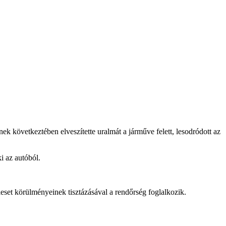
ek következtében elveszítette uralmát a járműve felett, lesodródott az
i az autóból.
leset körülményeinek tisztázásával a rendőrség foglalkozik.