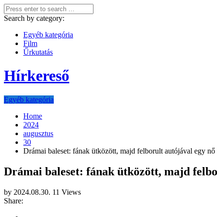
Search by category:
Egyéb kategória
Film
Űrkutatás
Hírkereső
Egyéb kategória
Home
2024
augusztus
30
Drámai baleset: fának ütközött, majd felborult autójával egy nő
Drámai baleset: fának ütközött, majd felbo
by
2024.08.30.
11 Views
Share: