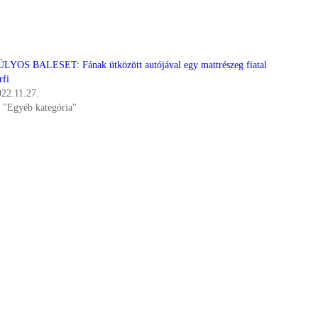
ÚLYOS BALESET: Fának ütközött autójával egy mattrészeg fiatal
rfi
022.11.27.
n "Egyéb kategória"