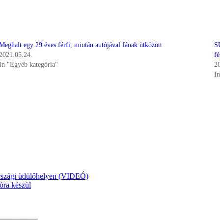
Meghalt egy 29 éves férfi, miután autójával fának ütközött
S
2021.05.24.
fé
In "Egyéb kategória"
2
I
tországi üdülőhelyen (VIDEÓ)
óra készül