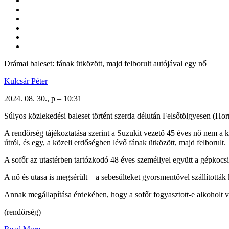
Drámai baleset: fának ütközött, majd felborult autójával egy nő
Kulcsár Péter
2024. 08. 30., p – 10:31
Súlyos közlekedési baleset történt szerda délután Felsőtölgyesen (Horn
A rendőrség tájékoztatása szerint a Suzukit vezető 45 éves nő nem a k
útról, és egy, a közeli erdőségben lévő fának ütközött, majd felborult.
A sofőr az utastérben tartózkodó 48 éves személlyel együtt a gépkocsib
A nő és utasa is megsérült – a sebesülteket gyorsmentővel szállították
Annak megállapítása érdekében, hogy a sofőr fogyasztott-e alkoholt va
(rendőrség)