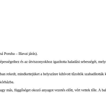
á Poruba – Illavai járás).
épességeihez és az útviszonyokhoz igazította haladási sebességét, melyn
an rekedt, mindkettejüket a helyszínre kihívott tűzoltók szabadították k
 kórházba.
gy más, függőséget okozó anyagot vezetés előtt, vért vettek tőle. A ba