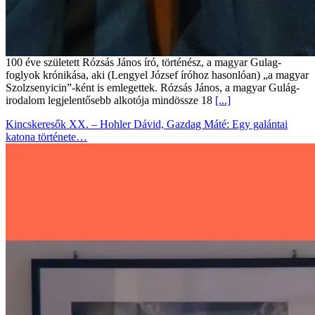
100 éve született Rózsás János író, történész, a magyar Gulag-
foglyok krónikása, aki (Lengyel József íróhoz hasonlóan) „a magyar
Szolzsenyicin”-ként is emlegettek. Rózsás János, a magyar Gulág-
irodalom legjelentősebb alkotója mindössze 18
[...]
Kincskeresők XX. – Hohler Dávid, Gazdag Máté: Egy galántai
katona története…