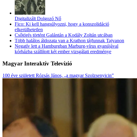
Digitalizált Dolgozó Nő
Fico: Ki kell hangsúlyozni, hogy a konszolidáció
elkerülhetetlen
Csőtörés történt Galántán a Kodály Zoltán utcában
Több halálos áldozata van a Krathon tájfunnak Tajvanon
Negatív lett a Hamburgban Marburg-vírus gyanújával
kórházba szállított két ember vizsgálati eredménye
Magyar Interaktív Televízió
100 éve született Rózsás János, „a magyar Szolzsenyicin”