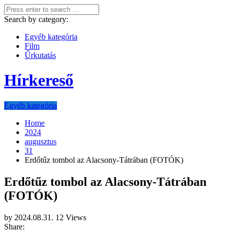
Search by category:
Egyéb kategória
Film
Űrkutatás
Hírkereső
Egyéb kategória
Home
2024
augusztus
31
Erdőtűz tombol az Alacsony-Tátrában (FOTÓK)
Erdőtűz tombol az Alacsony-Tátrában
(FOTÓK)
by
2024.08.31.
12 Views
Share: