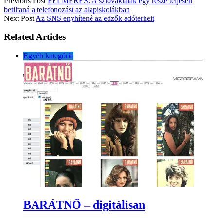
Previous Post
FELMÉRÉS: A szlovákiaiak egy része teljesen
betiltaná a telefonozást az alapiskolákban
Next Post
Az SNS enyhítené az edzők adóterheit
Related Articles
Egyéb kategória
BARÁTNŐ – digitálisan