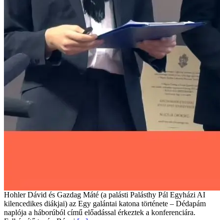
Hohler Dávid és Gazdag Máté (a palásti Palásthy Pál Egyházi AI
kilencedikes diákjai) az Egy galántai katona története – Dédapám
naplója a háborúból című előadással érkeztek a konferenciára.