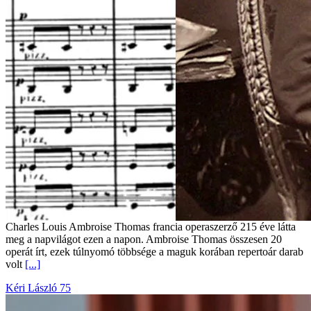
Charles Louis Ambroise Thomas francia operaszerző 215 éve látta
meg a napvilágot ezen a napon. Ambroise Thomas összesen 20
operát írt, ezek túlnyomó többsége a maguk korában repertoár darab
volt
[...]
Kéri László 75