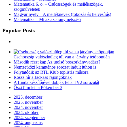
Matematika 6. o. – Csúcsszögek és mellékszögek,
szögműveletek
Magyar nyelv – A melléknevek (fokozás és helyesírás)
Matematika – Mi az az aranymetszés?
Popular Posts
Csehország valószínűleg túl van a járvány tetőpontján
Második részt kap Az utolsó boszorkányvadász?
Nemzetközi karanténos sorozat indult itthon is
Folytatódik az RTL Klub toplistás műsora
Rossz hír a Jackass-rajongóknak
A Linda készítőjével dobják fel a TV2 sorozatát
Őszi film lett a Pókember 3
2025. december
2025. november
2024. november
2024. október
2024. szeptember
2024. augusztus