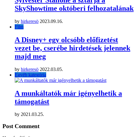
SkyShowtime októberi felhozatalának
by
hirkeresö
2023.09.16.
Film
A Disney+ egy olcsóbb előfizetést
vezet be, cserébe hirdetések jelennek
majd meg
by
hirkeresö
2022.03.05.
Egyéb kategória
A munkáltatók már igényelhetik a
támogatást
by
2021.03.25.
Post Comment