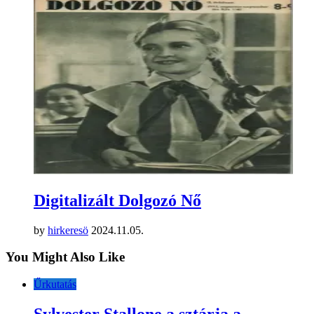
Digitalizált Dolgozó Nő
by
hirkeresö
2024.11.05.
You Might Also Like
Űrkutatás
Sylvester Stallone a sztárja a