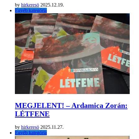
by
hirkeresö
2025.12.19.
Egyéb kategória
MEGJELENT! – Ardamica Zorán:
LÉTFENE
by
hirkeresö
2025.11.27.
Egyéb kategória