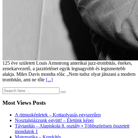
125 éve született Louis Armstrong amerikai jazz-trombitás, énekes,
zenekarvezető, a jazztörténet egyik legnagyobb és legismertebb
alakja. Miles Davis mondta róla: „Nem tudsz olyat játszani a modern
trombitán, ami ne tőle
[...]
Most Views Posts
A ritmusképletek – Kottaolvasás egyszerűen
Nosztalgiázzunk együtt! – Életünk képei
Távtanítás – Alapiskola 8. osztály • Többszörösen összetett
mondatok 1
Matematika – Kerekítés