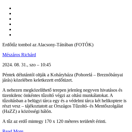
Erdőtűz tombol az Alacsony-Tátrában (FOTÓK)
Mészáros Richárd
2024. 08. 31., szo – 10:45
Péntek délutántól oltják a Koháryháza (Pohorelá – Breznóbányai
járás) közelében keletkezett erdőtüzet.
A nehezen megközelíthető terepen jelenleg negyven hivatásos és
tizenkilenc önkéntes tűzoltó végzi az oltási munkálatokat. A
tűzoltásban a belügyi tárca egy és a védelmi tárca két helikoptere is
részt vesz – tájékoztatott az
Országos Tűzoltó- és Mentőszolgálat
(HaZZ) a közösségi hálón.
A tűz az erdő mintegy 170 x 120 méteres területét érinti.
Read More