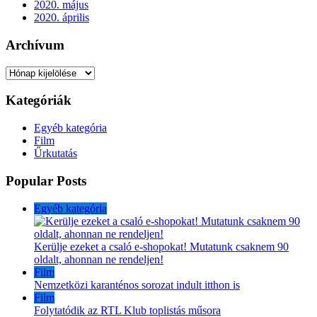
2020. május
2020. április
Archívum
Archívum
Kategóriák
Egyéb kategória
Film
Űrkutatás
Popular Posts
Egyéb kategória
Kerülje ezeket a csaló e-shopokat! Mutatunk csaknem 90
oldalt, ahonnan ne rendeljen!
Film
Nemzetközi karanténos sorozat indult itthon is
Film
Folytatódik az RTL Klub toplistás műsora