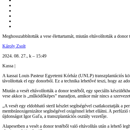
Meghosszabbították a vese élettartamát, miután eltávolították a donor 
Károly Zsolt
2024. 08. 27., k – 15:49
Kassa
|
A kassai Louis Pasteur Egyetemi Kórház (UNLP) transzplantációs köz
távolítottak el egy donorból. Ez a technika lehetővé teszi, hogy az ado
Miután a vesét eltávolították a donor testéből, egy speciális készülék
vese akkor is „működőképes” maradjon, amikor már nincs a szervezetb
„A vesét egy eldobható steril készlet segítségével csatlakoztatják a pe
membránoxigenizátor segítségével oxigénnel lehet ellátni. A perfúzió
újdonságot Igor Gaľa, a transzplantációs osztály vezetője.
Alapesetben a vesét a donor testéből való eltávolítás után a lehető legh