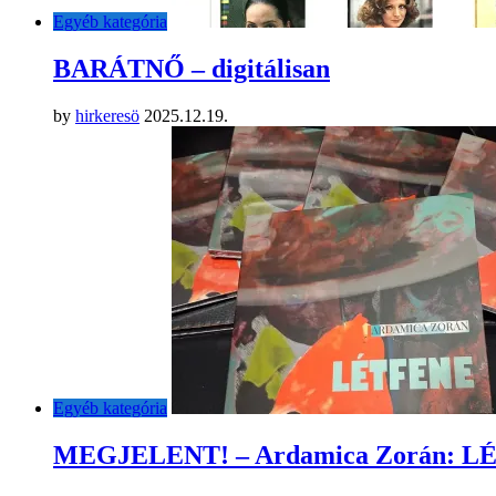
Egyéb kategória
BARÁTNŐ – digitálisan
by
hirkeresö
2025.12.19.
Egyéb kategória
MEGJELENT! – Ardamica Zorán: 