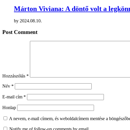
Márton Viviana: A döntő volt a legkö
by
2024.08.10.
Post Comment
Hozzászólás
*
Név
*
E-mail cím
*
Honlap
A nevem, e-mail címem, és weboldalcímem mentése a böngészőb
Notify me of follow-up comments by email.