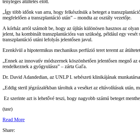
tényleges átültetés előtt.
„Így több időnk van arra, hogy felkészítsük a beteget a transzplantá
megfelelően a transzplantáció után” – mondta az osztály vezetője.
A kórház arról számolt be, hogy az újítás különösen hasznos az olyan 
jelent, ha kombinált transzplantációra van szükség, például egy vesét 
transzplantáció utáni lefolyás jelentősen javul.
Ezenkívül a hipotermikus mechanikus perfúzió teret teremt az átültet
„Ennek az innovatív módszernek köszönhetően jelentősen megnő az es
rendelkeznek a gyógyulásra” – zárta Gaľa.
Dr. David Adandedian, az UNLP I. sebészeti klinikájának munkatársa 
„Eddig steril jégzúzalékban tároltuk a veséket az eltávolításuk után,
Ez szerinte azt is lehetővé teszi, hogy nagyobb számú beteget menth
(tasr)
Read More
Share: