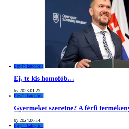
Egyéb kategória
Ej, te kis homofób…
by
2023.01.25.
Egyéb kategória
Gyermeket szeretne? A férfi termékenys
by
2024.06.14.
Egyéb kategória