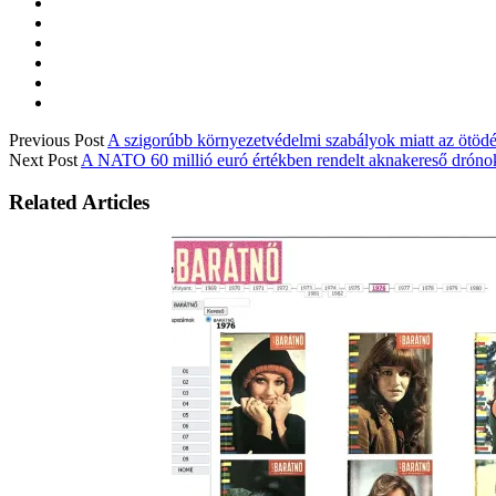
Previous Post
A szigorúbb környezetvédelmi szabályok miatt az ötödé
Next Post
A NATO 60 millió euró értékben rendelt aknakereső drónoka
Related Articles