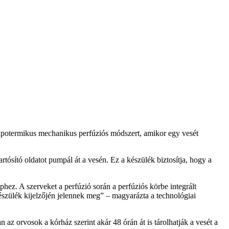
ipotermikus mechanikus perfúziós módszert, amikor egy vesét
rtósító oldatot pumpál át a vesén. Ez a készülék biztosítja, hogy a
éphez. A szerveket a perfúzió során a perfúziós körbe integrált
észülék kijelzőjén jelennek meg” – magyarázta a technológiai
an az orvosok a kórház szerint akár 48 órán át is tárolhatják a vesét a